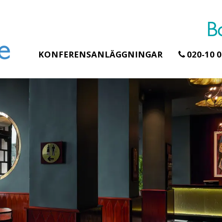
KONFERENSANLÄGGNINGAR
020-10 0
Erbjudande från Åhus Seaside
SPA & Konferens
Åhus Seaside Take
Over erbjudande
Ta över ett helt hotell. På
stranden i Åhus. För grupper
erbjuder vi en full abonnering
av Åhus Seaside SPA &
Konferens. Under er vistelse är
hela hotellet ert ...