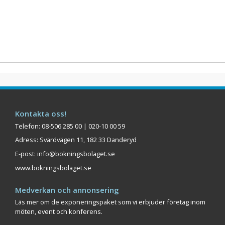
Kontakta oss!
Telefon: 08-506 285 00 | 020-10 00 59
Adress: Svärdvägen 11, 182 33 Danderyd
E-post:
info@bokningsbolaget.se
www.bokningsbolaget.se
Medverkan och annonsering
Läs mer om de exponeringspaket som vi erbjuder företag inom
möten, event och konferens.