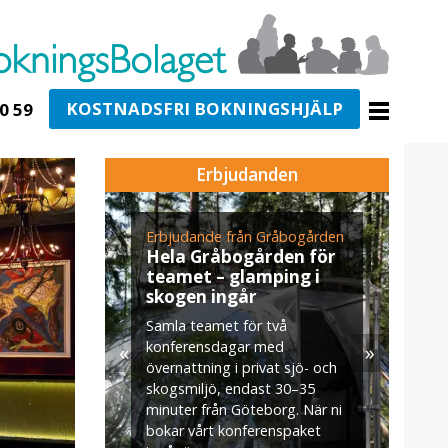
KOSTNADSFRI BOKNINGSHJÄLP
0 59
Erbjudanden
Erbjudande från Gråbogården
Erbjudande från Sk
E
Hela Gråbogården för
Ekerö
s
teamet – glamping i
Julbord på Eker
skogen ingår
När vintern lägger s
U
Samla teamet för två
Mälaren dukar vi up
v
konferensdagar med
«
»
klassiskt svenskt jul
m
övernattning i privat sjö- och
Skyttegården. Här m
s
skogsmiljö, endast 30–35
doften av gran, ljus
minuter från Göteborg. När ni
brinner stilla och sma
bokar vårt konferenspaket