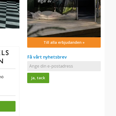
ingår äv ...
Till alla erbjudanden »
Få vårt nyhetsbrev
mö
n