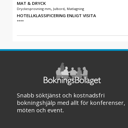
MAT & DRYCK
,
,
Dryckesprovning mm
Julbord
Matlagning
HOTELLKLASSIFICERING ENLIGT VISITA
****
Snabb söktjänst och kostnadsfri
bokningshjälp med allt för konferenser,
möten och event.