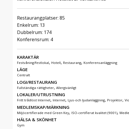
Restaurangplatser: 85
Enkelrum: 13
Dubbelrum: 174
Konferensrum: 4
KARAKTÄR
,
,
,
Festvåning/festlokal
Hotell
Restaurang
Konferensanläggning
LÄGE
Centralt
LOGI/RESTAURANG
,
Fullständiga rättigheter
Allergivänligt
LOKALER/UTRUSTNING
,
,
,
,
Fritt trådlöst Internet
Internet
Ljus-och ljudanläggning
Projektor
Vi
MEDLEMSKAP/MÄRKNING
,
,
Miljöcertifierade med Green Key
ISO-certifierat kvalitet (9001)
Medle
HÄLSA & SKÖNHET
Gym