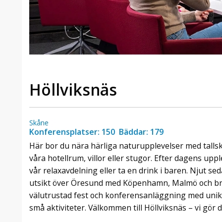
Höllviksnäs
Skåne
Konferensplatser: 150 Bäddar: 179
Här bor du nära härliga naturupplevelser med talls
våra hotellrum, villor eller stugor. Efter dagens upp
vår relaxavdelning eller ta en drink i baren. Njut 
utsikt över Öresund med Köpenhamn, Malmö och bron
välutrustad fest och konferensanläggning med unika
små aktiviteter. Välkommen till Höllviksnäs – vi gör de