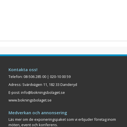
Kontakta oss!
Telefon: 08-506 285 00 | 020-10 00 59
Adress: Svärdvägen 11, 182 33 Danderyd
E-post:
info@bokningsbolaget.se
www.bokningsbolaget.se
Medverkan och annonsering
Läs mer om de exponeringspaket som vi erbjuder företag inom
möten, event och konferens.