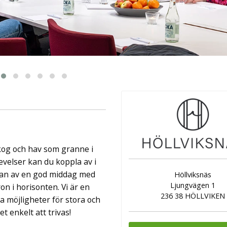
ingår äv ...
kog och hav som granne i
levelser kan du koppla av i
sedan av en god middag med
Höllviksnäs
Ljungvägen 1
 i horisonten. Vi är en
236 38 HÖLLVIKEN
 möjligheter för stora och
t enkelt att trivas!