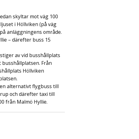
 sedan skyltar mot väg 100
juset i Höllviken (på väg
n på anläggningens område.
llie – därefter buss 15
tiger av vid busshållplats
t busshållplatsen. Från
hållplats Höllviken
platsen.
ken alternativt flygbuss till
up och därefter taxi till
300 från Malmö Hyllie.