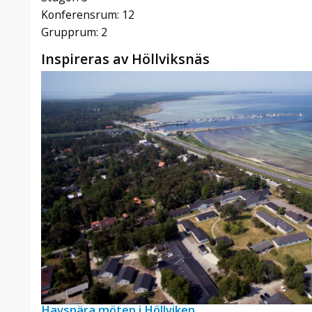
Konferensrum: 12
Grupprum: 2
Inspireras av Höllviksnäs
Havsnära möten i Höllviken