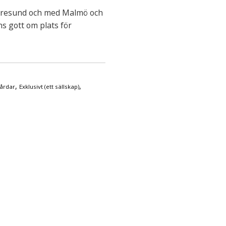
r Öresund och med Malmö och
s gott om plats för
,
,
årdar
Exklusivt (ett sällskap)