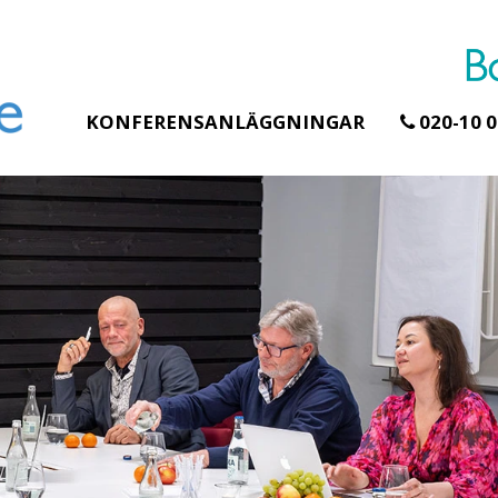
KONFERENSANLÄGGNINGAR
020-10 0
Erbjudande från Åhus Seaside
Erbjudande från Gr
Hela Gråbogård
SPA & Konferens
teamet – glampi
Åhus Seaside Take
skogen ingår
Over erbjudande
Samla teamet för tv
Ta över ett helt hotell. På
konferensdagar me
stranden i Åhus. För grupper
övernattning i privat
erbjuder vi en full abonnering
skogsmiljö, endast 
av Åhus Seaside SPA &
minuter från Götebor
Konferens. Under er vistelse är
bokar vårt konferen
hela hotellet ert ...