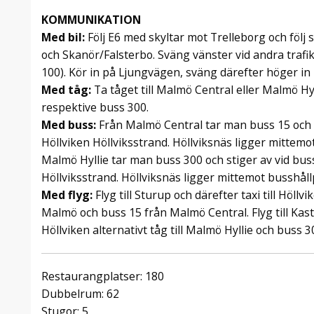
KOMMUNIKATION
Med bil:
Följ E6 med skyltar mot Trelleborg och följ
och Skanör/Falsterbo. Sväng vänster vid andra trafikl
100). Kör in på Ljungvägen, sväng därefter höger i
Med tåg:
Ta tåget till Malmö Central eller Malmö Hy
respektive buss 300.
Med buss:
Från Malmö Central tar man buss 15 och s
Höllviken Höllviksstrand. Höllviksnäs ligger mittemo
Malmö Hyllie tar man buss 300 och stiger av vid buss
Höllviksstrand. Höllviksnäs ligger mittemot busshåll
Med flyg:
Flyg till Sturup och därefter taxi till Höllvi
Malmö och buss 15 från Malmö Central. Flyg till Kastr
Höllviken alternativt tåg till Malmö Hyllie och buss 
Restaurangplatser: 180
Dubbelrum: 62
Stugor: 5