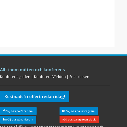
Allt inom möten och konferens
Konferensguiden
|
KonferensVärlden
|
Festplatsen
Kostnadsfri offert redan idag!
Följ oss på Facebook
Följ oss på Instagram
Följ oss på LinkedIn
Följ oss på Mynewsdesk
Följ oss så får du uppdateringar om nyheter, evenemang och