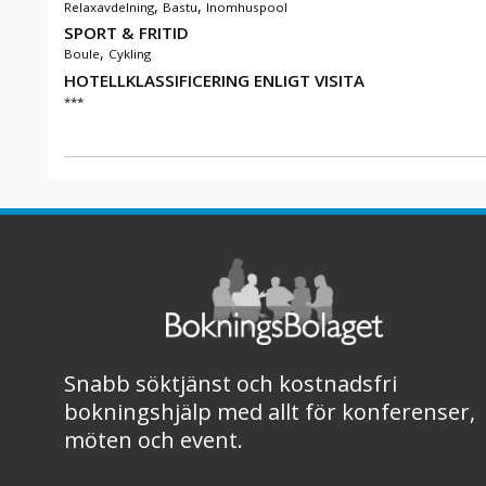
,
,
Relaxavdelning
Bastu
Inomhuspool
SPORT & FRITID
,
Boule
Cykling
HOTELLKLASSIFICERING ENLIGT VISITA
***
Snabb söktjänst och kostnadsfri
bokningshjälp med allt för konferenser,
möten och event.