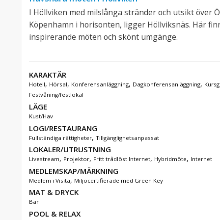
I Höllviken med milslånga stränder och utsikt öve
Köpenhamn i horisonten, ligger Höllviksnäs. Här finn
inspirerande möten och skönt umgänge.
KARAKTÄR
,
,
,
,
Hotell
Hörsal
Konferensanläggning
Dagkonferensanläggning
Kursg
Festvåning/festlokal
LÄGE
Kust/Hav
LOGI/RESTAURANG
,
Fullständiga rättigheter
Tillgänglighetsanpassat
LOKALER/UTRUSTNING
,
,
,
,
Livestream
Projektor
Fritt trådlöst Internet
Hybridmöte
Internet
MEDLEMSKAP/MÄRKNING
,
Medlem i Visita
Miljöcertifierade med Green Key
MAT & DRYCK
Bar
POOL & RELAX