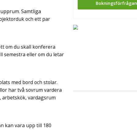
Bokningsförfråga
grupprum. Samtliga
ojektorduk och ett par
ett om du skall konferera
l semestra eller om du letar
plats med bord och stolar.
llor har två sovrum vardera
s, arbetskök, vardagsrum
n kan vara upp till 180