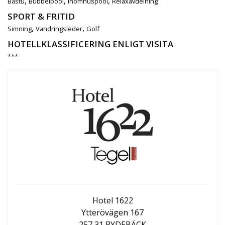
,
,
,
Bastu
Bubbelpool
Inomhuspool
Relaxavdelning
SPORT & FRITID
,
,
Simning
Vandringsleder
Golf
HOTELLKLASSIFICERING ENLIGT VISITA
***
Hotel 1622
Ytterövägen 167
257 31 RYDEBÄCK