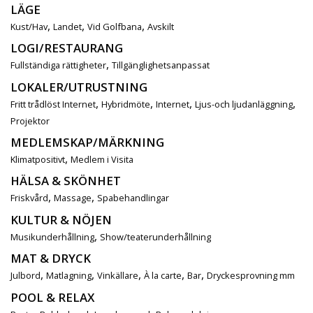
LÄGE
,
,
,
Kust/Hav
Landet
Vid Golfbana
Avskilt
LOGI/RESTAURANG
,
Fullständiga rättigheter
Tillgänglighetsanpassat
LOKALER/UTRUSTNING
,
,
,
,
Fritt trådlöst Internet
Hybridmöte
Internet
Ljus-och ljudanläggning
Projektor
MEDLEMSKAP/MÄRKNING
,
Klimatpositivt
Medlem i Visita
HÄLSA & SKÖNHET
,
,
Friskvård
Massage
Spabehandlingar
KULTUR & NÖJEN
,
Musikunderhållning
Show/teaterunderhållning
MAT & DRYCK
,
,
,
,
,
Julbord
Matlagning
Vinkällare
À la carte
Bar
Dryckesprovning mm
POOL & RELAX