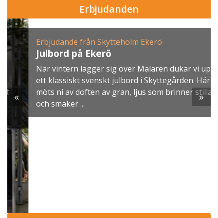
Erbjudanden
Erbjudande från Skytteholm Ekerö
Julbord på Ekerö
När vintern lägger sig över Mälaren dukar vi upp
ett klassiskt svenskt julbord i Skyttegården. Här
möts ni av doften av gran, ljus som brinner stilla
«
»
och smaker ...