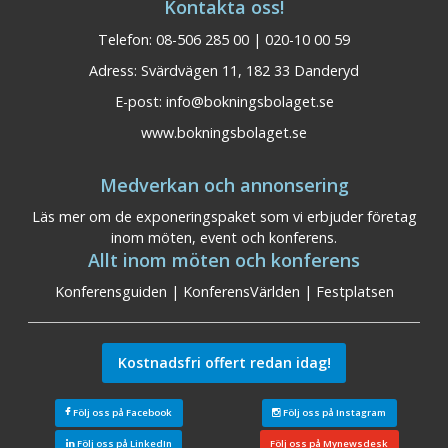
Kontakta oss!
Telefon: 08-506 285 00 | 020-10 00 59
Adress: Svärdvägen 11, 182 33 Danderyd
E-post:
info@bokningsbolaget.se
www.bokningsbolaget.se
Medverkan och annonsering
Läs mer om de exponeringspaket som vi erbjuder företag
inom möten, event och konferens.
Allt inom möten och konferens
Konferensguiden
|
KonferensVärlden
|
Festplatsen
Kostnadsfri offert redan idag!
Följ oss på Facebook
Följ oss på Instagram
Följ oss på LinkedIn
Följ oss på Mynewsdesk