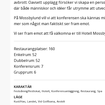
avbrott. Oavsett upplägg försöker vi skapa en pers
där både människor och idéer får utrymme att utvec
På Mossbylund vill vi att konferensen ska kännas m
mer som något man faktiskt ser fram emot.
Vi ser fram emot att få välkomna er till Hotell Mossb
Restaurangplatser: 160
Enkelrum: 52
Dubbelrum: 52
Konferensrum: 7
Grupprum: 6
KARAKTÄR
,
,
,
,
Festvåning/festlokal
Hotell
Konferensanläggning
Restaurang
Spa
LÄGE
,
,
,
Kust/Hav
Landet
Vid Golfbana
Avskilt