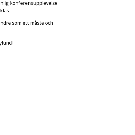
onlig konferensupplevelse
klas.
indre som ett måste och
ylund!