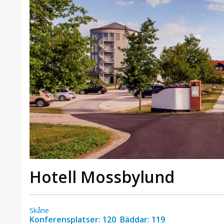
Hotell Mossbylund
Skåne
Konferensplatser: 120 Bäddar: 119