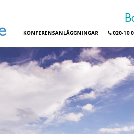
KONFERENSANLÄGGNINGAR
020-10 0
Erbjudande från Åhus Seaside
Erbjudand
Hela Gr
SPA & Konferens
teamet 
Åhus Seaside Take
skogen 
Over erbjudande
Samla team
Ta över ett helt hotell. På
konferens
stranden i Åhus. För grupper
övernattnin
erbjuder vi en full abonnering
skogsmiljö
av Åhus Seaside SPA &
minuter fr
Konferens. Under er vistelse är
bokar vårt
hela hotellet ert ...