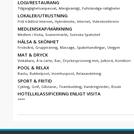
LOGI/RESTAURANG
,
,
Tillgänglighetsanpassat
Allergivänligt
Fullständiga rättigheter
LOKALER/UTRUSTNING
,
,
,
Fritt trådlöst Internet
Hybridmöte
Internet
Videokonferens
MEDLEMSKAP/MÄRKNING
,
,
Medlem i Visita
Svanenmärkt
Svenska Spahotell
HÄLSA & SKÖNHET
,
,
,
,
Friskvård
Gruppträning
Massage
Spabehandlingar
Utegym
MAT & DRYCK
,
,
,
,
,
Vinkällare
À la carte
Bar
Dryckesprovning mm
Julbord
Konditori
POOL & RELAX
,
,
,
Bastu
Bubbelpool
Inomhuspool
Relaxavdelning
SPORT & FRITID
,
,
,
,
,
Cykling
Golf
Gåstavar
Teambuilding
Vandringsleder
Boule
HOTELLKLASSIFICERING ENLIGT VISITA
****