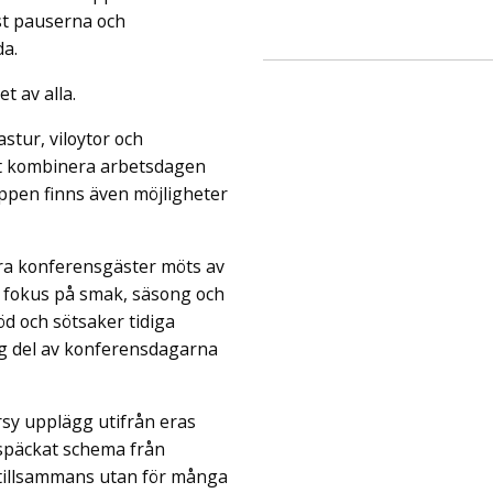
ust pauserna och
da.
 av alla.
stur, viloytor och
tt kombinera arbetsdagen
uppen finns även möjligheter
åra konferensgäster möts av
 fokus på smak, säsong och
öd och sötsaker tidiga
ig del av konferensdagarna
arsy upplägg utifrån eras
llspäckat schema från
d tillsammans utan för många