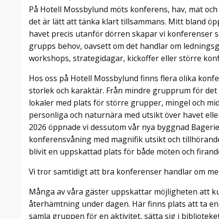
På Hotell Mossbylund möts konferens, hav, mat och 
det är lätt att tänka klart tillsammans. Mitt bland 
havet precis utanför dörren skapar vi konferenser 
grupps behov, oavsett om det handlar om ledningsg
workshops, strategidagar, kickoffer eller större ko
Hos oss på Hotell Mossbylund finns flera olika konfe
storlek och karaktär. Från mindre grupprum för det n
lokaler med plats för större grupper, mingel och midd
personliga och naturnära med utsikt över havet elle
2026 öppnade vi dessutom vår nya byggnad Bageriet
konferensvåning med magnifik utsikt och tillhöra
blivit en uppskattad plats för både möten och firand
Vi tror samtidigt att bra konferenser handlar om m
Många av våra gäster uppskattar möjligheten att k
återhämtning under dagen. Här finns plats att ta e
samla gruppen för en aktivitet, sätta sig i bibliotek