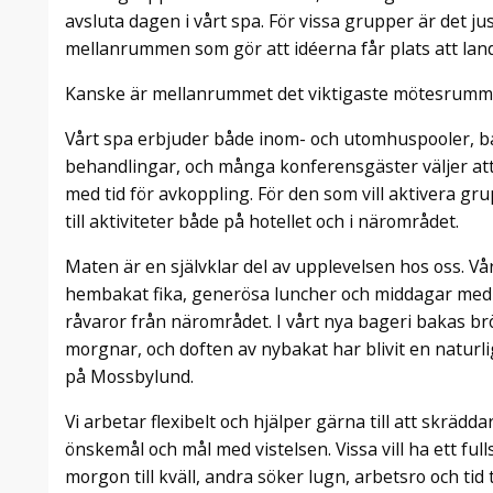
avsluta dagen i vårt spa. För vissa grupper är det j
mellanrummen som gör att idéerna får plats att lan
Kanske är mellanrummet det viktigaste mötesrummet
Vårt spa erbjuder både inom- och utomhuspooler, ba
behandlingar, och många konferensgäster väljer a
med tid för avkoppling. För den som vill aktivera gr
till aktiviteter både på hotellet och i närområdet.
Maten är en självklar del av upplevelsen hos oss. V
hembakat fika, generösa luncher och middagar med
råvaror från närområdet. I vårt nya bageri bakas br
morgnar, och doften av nybakat har blivit en naturl
på Mossbylund.
Vi arbetar flexibelt och hjälper gärna till att skrädd
önskemål och mål med vistelsen. Vissa vill ha ett fu
morgon till kväll, andra söker lugn, arbetsro och ti