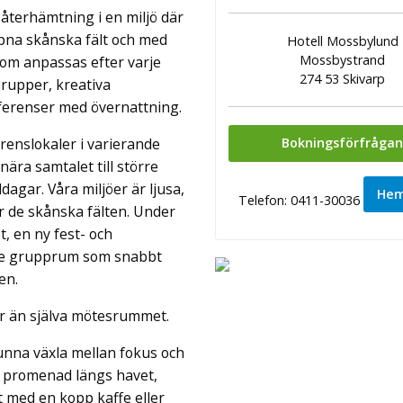
återhämtning i en miljö där
öppna skånska fält och med
Hotell Mossbylund
Mossbystrand
som anpassas efter varje
274 53 Skivarp
rupper, kreativa
nferenser med övernattning.
renslokaler i varierande
Bokningsförfråga
ära samtalet till större
agar. Våra miljöer är ljusa,
Hem
Telefon: 0411-30036
r de skånska fälten. Under
, en ny fest- och
nde grupprum som snabbt
en.
er än själva mötesrummet.
unna växla mellan fokus och
n promenad längs havet,
et med en kopp kaffe eller