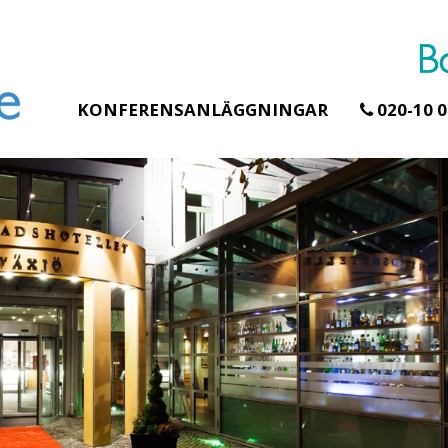
KONFERENSANLÄGGNINGAR
020-10 0
Erbjudande från Åhus Seaside
Erbjudande från G
Hela Gråbogår
SPA & Konferens
teamet – glam
Åhus Seaside Take
skogen ingår
Over erbjudande
Samla teamet för 
Ta över ett helt hotell. På
konferensdagar m
stranden i Åhus. För grupper
övernattning i priv
erbjuder vi en full abonnering
skogsmiljö, endas
av Åhus Seaside SPA &
minuter från Göteb
Konferens. Under er vistelse är
bokar vårt konfer
hela hotellet ert ...