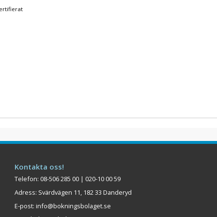
rtifierat
Kontakta oss!
Telefon: 08-506 285 00 | 020-10 00 59
Adress: Svärdvägen 11, 182 33 Danderyd
E-post:
info@bokningsbolaget.se