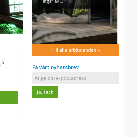
Till alla erbjudanden »
xjö
Få vårt nyhetsbrev
n