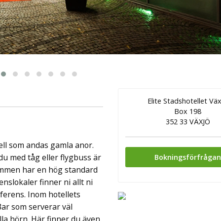
ingår äv ...
Elite Stadshotellet Vä
Box 198
352 33 VÄXJÖ
tell som andas gamla anor.
du med tåg eller flygbuss är
Bokningsförfråga
rummen har en hög standard
nslokaler finner ni allt ni
ferens. Inom hotellets
ar som serverar väl
la hörn. Här finner du även