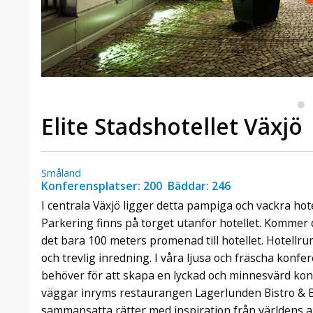
Elite Stadshotellet Växjö
Småland
Konferensplatser: 200 Bäddar: 246
I centrala Växjö ligger detta pampiga och vackra ho
Parkering finns på torget utanför hotellet. Kommer 
det bara 100 meters promenad till hotellet. Hotell
och trevlig inredning. I våra ljusa och fräscha konfere
behöver för att skapa en lyckad och minnesvärd kon
väggar inryms restaurangen Lagerlunden Bistro & B
sammansatta rätter med inspiration från världens al