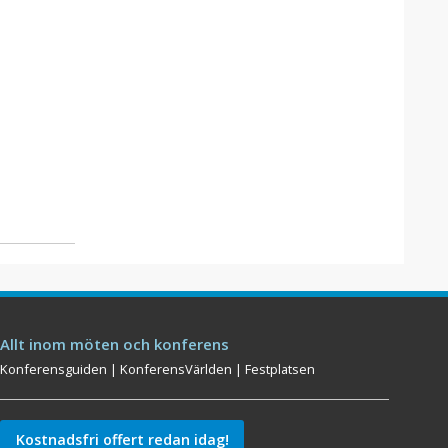
Allt inom möten och konferens
Konferensguiden
|
KonferensVärlden
|
Festplatsen
Kostnadsfri offert redan idag!