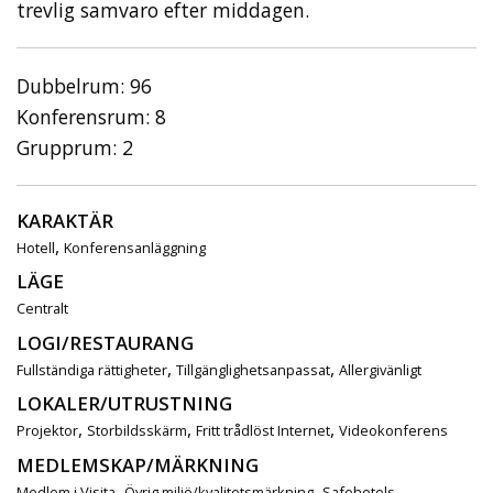
trevlig samvaro efter middagen.
Dubbelrum: 96
Konferensrum: 8
Grupprum: 2
KARAKTÄR
,
Hotell
Konferensanläggning
LÄGE
Centralt
LOGI/RESTAURANG
,
,
Fullständiga rättigheter
Tillgänglighetsanpassat
Allergivänligt
LOKALER/UTRUSTNING
,
,
,
Projektor
Storbildsskärm
Fritt trådlöst Internet
Videokonferens
MEDLEMSKAP/MÄRKNING
,
,
Medlem i Visita
Övrig miljö/kvalitetsmärkning
Safehotels