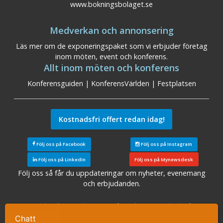
www.bokningsbolaget.se
Medverkan och annonsering
Läs mer om de exponeringspaket som vi erbjuder företag
inom möten, event och konferens.
Allt inom möten och konferens
Konferensguiden
|
KonferensVärlden
|
Festplatsen
Kostnadsfri offert redan idag!
Följ oss på Facebook
Följ oss på Instagram
Följ oss på LinkedIn
Följ oss på Mynewsdesk
Följ oss så får du uppdateringar om nyheter, evenemang
och erbjudanden.
Sök konferensanläggningar
|
Konferens Stockholm
|
Konferens Arlanda
|
Konferens Göteborg
|
Konferens
Chatt
Ta kontakt