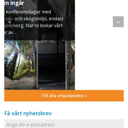
När vintern lägger sig över Mälaren dukar vi upp
ett klassiskt svenskt julbord i Skyttegården. Här
st
möts ni av doften av gran, ljus som brinner stilla
«
»
t
och smaker ...
Till alla erbjudanden »
Få vårt nyhetsbrev