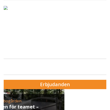
Erbjudanden
Erbjudande från Skytteholm Ekerö
Julbord på Ekerö