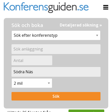
Sök och boka
Detaljerad sökning »