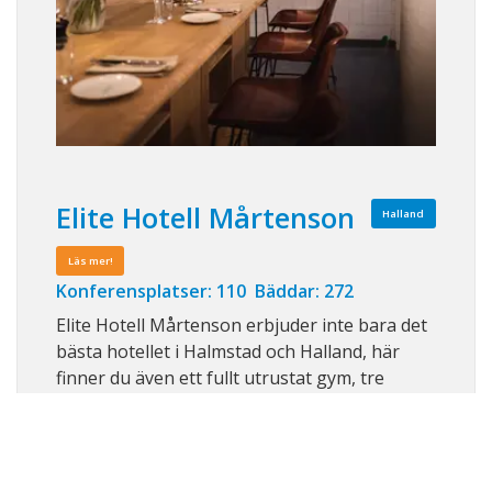
Elite Hotell Mårtenson
Halland
Läs mer!
Konferensplatser: 110 Bäddar: 272
Elite Hotell Mårtenson erbjuder inte bara det
bästa hotellet i Halmstad och Halland, här
finner du även ett fullt utrustat gym, tre
vackra Chambre separeés för möten och
middagar, Coworking, Gretas Café, Franz
Bistro & Bar och Gretas Blommor. Under de
varma månaderna slår vi upp dörrarna till ...