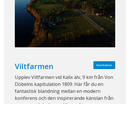
Viltfarmen
Norrbotten
Upplev Viltfarmen vid Kalix älv, 9 km från Von
Döbelns kapitulation 1809. Här får du en
fantastisk blandning mellan en modern
konferens och den inspirerande känslan från
naturen och kulturen. Vi ger dig
helhetslösningar för din konferens, allt från
lokala maträtter till aktiviteter och
uppfriskande ...