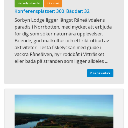
Har erbjudande!
Läs mer!
Konferensplatser: 300 Bäddar: 32
Sörbyn Lodge ligger längst Råneälvdalens
paradis i Norrbotten, med mycket att erbjuda
för dig som söker naturnära upplevelser.
Boende, god matkultur och ett rikt utbud av
aktiviteter. Testa fiskelyckan med guide i
vackra Råneälven, hyr roddbåt i Vitträsket
eller bada på stranden som ligger alldeles ...
Visa på karta