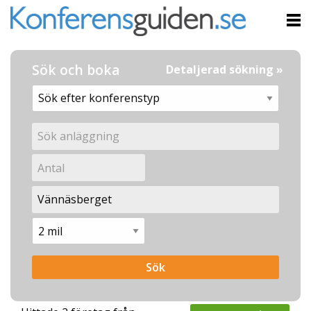
Sök och boka
Detaljerad sökning »