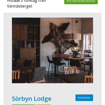
Hittade 2 företag från
Visa sökresultat på karta
Vännäsberget
Sörbyn Lodge
Norrbotten