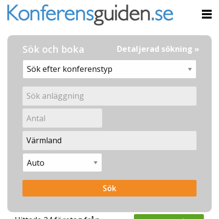
Sök och boka
Detaljerad sökning »