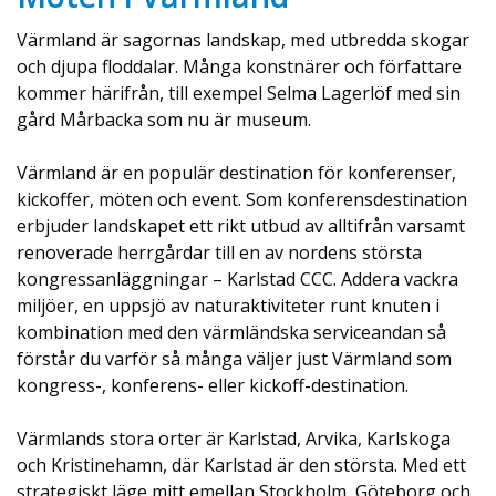
som presenteras framme vid eller på duken.
Värmland är sagornas landskap, med utbredda skogar
Fåtöljernas sittkomfort i kombination med
och djupa floddalar. Många konstnärer och författare
salongens akustik, ...
kommer härifrån, till exempel Selma Lagerlöf med sin
gård Mårbacka som nu är museum.
Visa på karta
Värmland är en populär destination för konferenser,
kickoffer, möten och event. Som konferensdestination
erbjuder landskapet ett rikt utbud av alltifrån varsamt
renoverade herrgårdar till en av nordens största
kongressanläggningar – Karlstad CCC. Addera vackra
miljöer, en uppsjö av naturaktiviteter runt knuten i
kombination med den värmländska serviceandan så
förstår du varför så många väljer just Värmland som
kongress-, konferens- eller kickoff-destination.
Värmlands stora orter är Karlstad, Arvika, Karlskoga
och Kristinehamn, där Karlstad är den största. Med ett
strategiskt läge mitt emellan Stockholm, Göteborg och