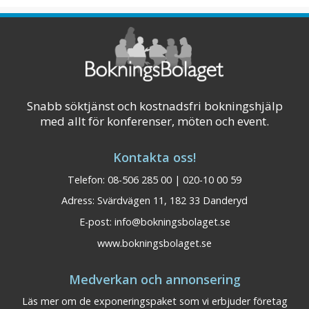
Snabb söktjänst och kostnadsfri bokningshjälp
med allt för konferenser, möten och event.
Kontakta oss!
Telefon: 08-506 285 00 | 020-10 00 59
Adress: Svärdvägen 11, 182 33 Danderyd
Best Western Gustaf
E-post:
info@bokningsbolaget.se
Värmland
www.bokningsbolaget.se
Fröding Hotell & Konferens
Konferensplatser: 415 Bäddar: 329
Medverkan och annonsering
När du stiger in till Best Western Gustaf
Läs mer om de exponeringspaket som vi erbjuder företag