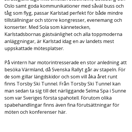
Oslo samt goda kommunikationer med såväl buss och
tåg som flyg, passar Karlstad perfekt för både mindre
tillställningar och större kongresser, evenemang och
Selma Spa
Värmland
konserter. Med Sola som kännetecken,
Konferensplatser: 400 Bäddar: 400
Karlstadsbornas gästvänlighet och alla toppmoderna
anläggningar, är Karlstad idag en av landets mest
Behöver ditt företag en nystart? Kom till
uppskattade mötesplatser.
Selma Spa för att få ny energi, bygga
gemenskap och koppla av tillsammans. Här
På vintern har motorintresserade en stor anledning att
hittar ni den perfekta balansen mellan puls
besöka Värmland, då Svenska Rallyt går av stapeln. För
och njutning. Vi har en fullfjädrad
de som gillar längdskidor och som vill åka året runt
konferensanläggning med allt som ni kan
finns Torsby Ski Tunnel. Från Torsby Ski Tunnel kan
önska. Mötesrum, grupprum och festvåning
man sedan ta sig till det närliggande Selma Spa i Sunne
med dansgolv och ...
som var Sveriges första spahotell. Förutom olika
spabehandlingar finns även fina förutsättningar för
Visa på karta
möten och konferenser här.