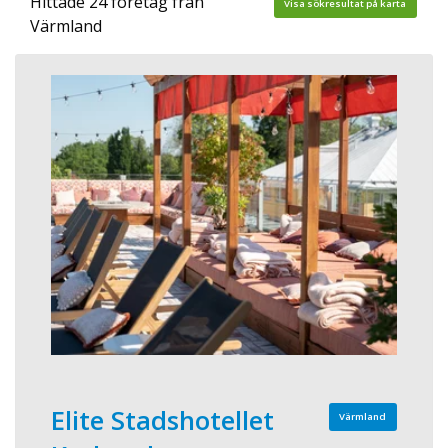
Hittade 24 företag från
Visa sökresultat på karta
Värmland
Elite Stadshotellet
Värmland