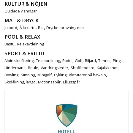
KULTUR & NÖJEN
Guidade visningar
MAT & DRYCK
,
,
,
Julbord
À la carte
Bar
Dryckesprovning mm
POOL & RELAX
,
Bastu
Relaxavdelning
SPORT & FRITID
,
,
,
,
,
,
,
Alpin skidåkning
Teambuilding
Padel
Golf
Biljard
Tennis
Pingis
,
,
,
,
,
Hinderbana
Boule
Vandringsleder
Shuffleboard
Kajak/kanot
,
,
,
,
,
Bowling
Simning
Minigolf
Cykling
Aktiviteter på hav/sjö
,
,
Skidåkning, längd
Motionsspår
Elljusspår