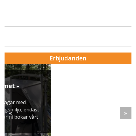
Erbjudanden
Erbjudande från Skytteholm Ekerö
Julbord på Ekerö
När vintern lägger sig över Mälaren dukar vi upp
ett klassiskt svenskt julbord i Skyttegården. Här
möts ni av doften av gran, ljus som brinner stilla
«
»
och smaker ...