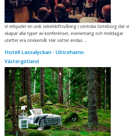
Vi erbjuder en unik sekelskiftsvåning i centrala Göteborg där vi
skapar alla typer av konferenser, evenemang och middagar
utefter era önskemål. Här sätter endas ...
Hotell Lassalyckan - Ulricehamn
Västergötland