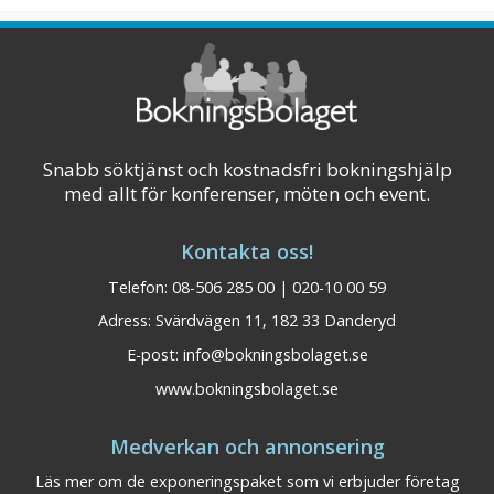
Snabb söktjänst och kostnadsfri bokningshjälp
med allt för konferenser, möten och event.
Kontakta oss!
Telefon: 08-506 285 00 | 020-10 00 59
Adress: Svärdvägen 11, 182 33 Danderyd
First Camp
Dalarna
E-post:
info@bokningsbolaget.se
Moraparken
www.bokningsbolaget.se
Läs mer!
Medverkan och annonsering
Konferensplatser: 500
Läs mer om de exponeringspaket som vi erbjuder företag