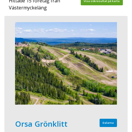
Hittade 15 företag från
Visa sökresultat på karta
Västermyckeläng
Orsa Grönklitt
Dalarna