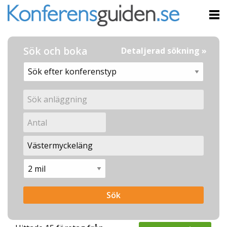
Sök och boka
Detaljerad sökning »