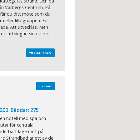
Kattegatts strand. Och på
ån Varbergs Centrum. På
 får du ditt möte som du
ra eller lilla gruppen. För
växa. Att utvecklas. Men
utsättningar, sina villkor.
Visa på karta
Halland
 200 Bäddar: 275
en hotell med spa och
 utanför centrala
derbart läge mitt på
erg Strandbad är ett av de