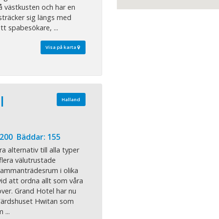
å västkusten och har en
träcker sig längs med
tt spabesökare, ...
Visa på karta
l
Halland
 200 Bäddar: 155
 alternativ till alla typer
flera välutrustade
sammanträdesrum i olika
vid att ordna allt som våra
ver. Grand Hotel har nu
 Värdshuset Hwitan som
 ...