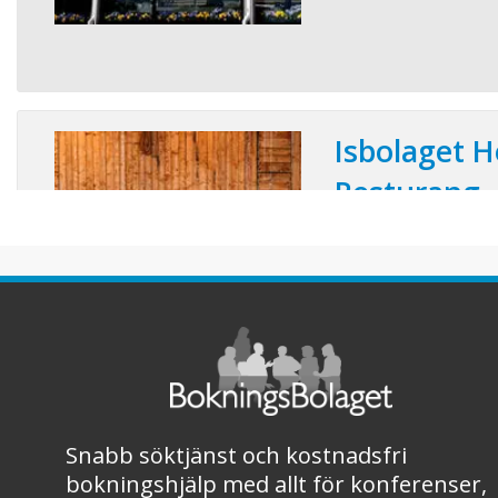
Isbolaget H
Resturang
Konferensplatser:
Ett helt hotell för er 
Isbolaget är ett litet
14 rum, beläget vid h
södra skärgård. Här får
– en avskild och inspi
kick-off och företags
unik his ...
Snabb söktjänst och kostnadsfri
bokningshjälp med allt för konferenser,