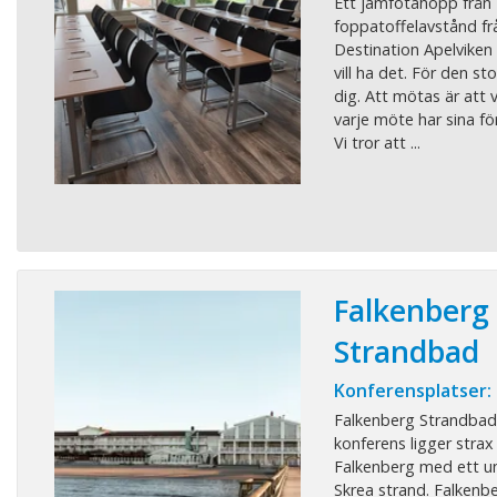
Ett jämfotahopp från 
foppatoffelavstånd fr
Destination Apelviken
vill ha det. För den sto
dig. Att mötas är att 
varje möte har sina för
Vi tror att ...
Falkenberg
Strandbad
Konferensplatser:
Falkenberg Strandbad
konferens ligger strax
Falkenberg med ett un
Skrea strand. Falkenb