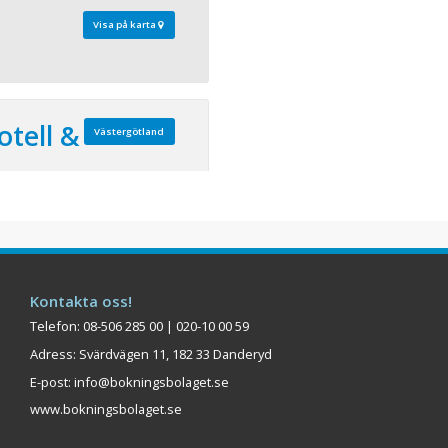
Visa på karta
otell &
Västergötland
 100
själva på Donsö Hotell
 och personligt hotell med
avet på Donsö i Göteborgs
 ni hela huset för er själva
Kontakta oss!
rerande miljö för konferens,
Telefon: 08-506 285 00 | 020-10 00 59
event. Byggnaden har en
Adress: Svärdvägen 11, 182 33 Danderyd
E-post:
info@bokningsbolaget.se
Visa på karta
www.bokningsbolaget.se