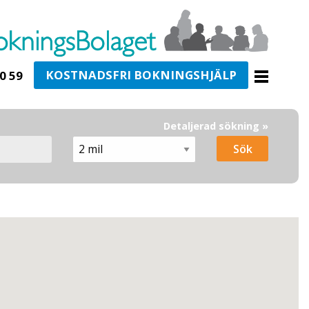
KOSTNADSFRI BOKNINGSHJÄLP
0 59
Detaljerad sökning »