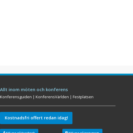
Allt inom möten och konferens
Konferensguiden
|
KonferensVärlden
|
Festplatsen
Kostnadsfri offert redan idag!
Följ oss på Facebook
Följ oss på Instagram