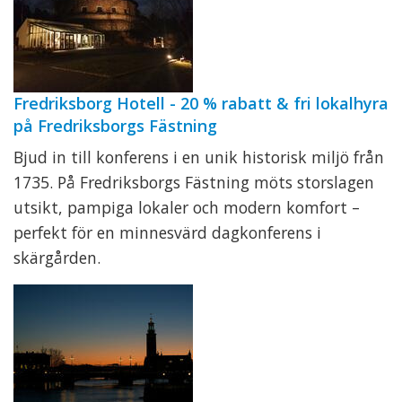
Fredriksborg Hotell - 20 % rabatt & fri lokalhyra
på Fredriksborgs Fästning
Bjud in till konferens i en unik historisk miljö från
1735. På Fredriksborgs Fästning möts storslagen
utsikt, pampiga lokaler och modern komfort –
perfekt för en minnesvärd dagkonferens i
skärgården.