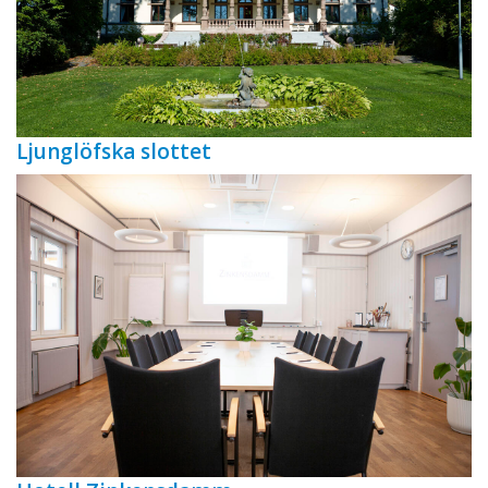
Ljunglöfska slottet