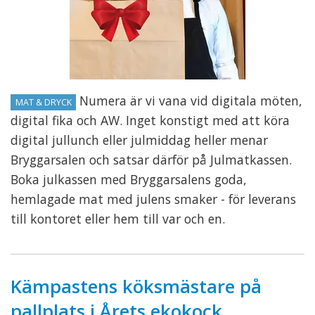
Numera är vi vana vid digitala möten,
MAT & DRYCK
digital fika och AW. Inget konstigt med att köra
digital jullunch eller julmiddag heller menar
Bryggarsalen och satsar därför på Julmatkassen.
Boka julkassen med Bryggarsalens goda,
hemlagade mat med julens smaker - för leverans
till kontoret eller hem till var och en.
Kämpastens köksmästare på
pallplats i Årets ekokock