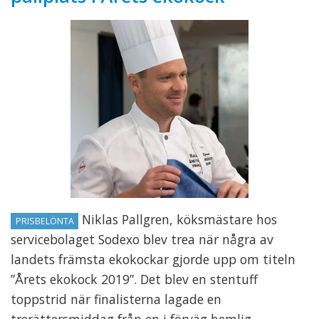
Niklas Pallgren, köksmästare hos
PRISBELÖNTA
servicebolaget Sodexo blev trea när några av
landets främsta ekokockar gjorde upp om titeln
”Årets ekokock 2019”. Det blev en stentuff
toppstrid när finalisterna lagade en
trerättersmiddag från en i förväg hemlig