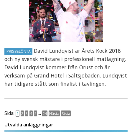
David Lundqvist är Årets Kock 2018
PRISBELÖNTA
och ny svensk mästare i professionell matlagning.
David Lundqvist kommer från Orust och är
verksam på Grand Hotel i Saltsjöbaden. Lundqvist
har tidigare stått som finalist i tävlingen.
Sida:
...
1
2
3
4
5
24
Nästa
Sista
Utvalda anläggningar