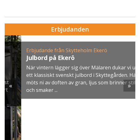
Erbjudanden
Erbjudande från Skytteholm Ekerö
Julbord på Ekerö
När vintern lägger sig över Mälaren dukar vi upp
ett klassiskt svenskt julbord i Skyttegården. Här
möts ni av doften av gran, ljus som brinner stilla
«
»
och smaker ...