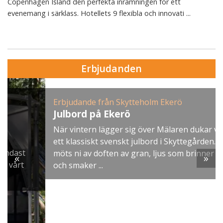
Copenhagen Island den perfekta inramningen för ett
evenemang i särklass. Hotellets 9 flexibla och innovati ...
Erbjudanden
Erbjudande från Skytteholm Ekerö
Julbord på Ekerö
När vintern lägger sig över Mälaren dukar vi upp
ett klassiskt svenskt julbord i Skyttegården. Här
möts ni av doften av gran, ljus som brinner stilla
«
»
och smaker ...