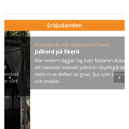
Erbjudanden
Erbjudande från Skytteholm Ekerö
Julbord på Ekerö
När vintern lägger sig över Mälaren dukar vi upp
ett klassiskt svenskt julbord i Skyttegården. Här
möts ni av doften av gran, ljus som brinner stilla
«
»
och smaker ...