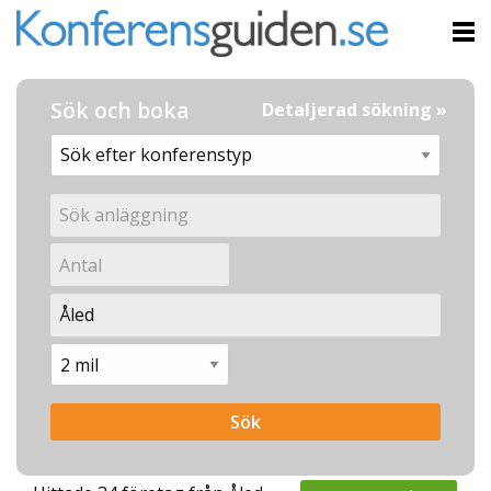
Sök och boka
Detaljerad sökning »