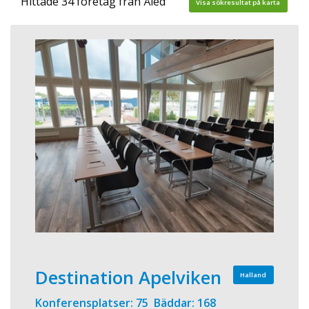
Hittade 34 företag från Åled
Visa sökresultat på karta
Destination Apelviken
Halland
Konferensplatser: 75 Bäddar: 168