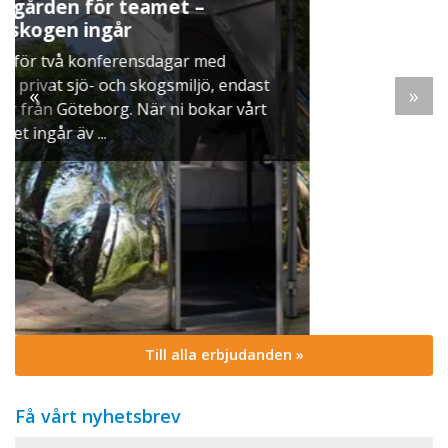
Julbord på Ekerö
När vintern lägger sig över Mälaren dukar vi up
ett klassiskt svenskt julbord i Skyttegården. Här
dast
möts ni av doften av gran, ljus som brinner stilla
«
»
vårt
och smaker ...
Till alla erbjudanden »
Få vårt nyhetsbrev