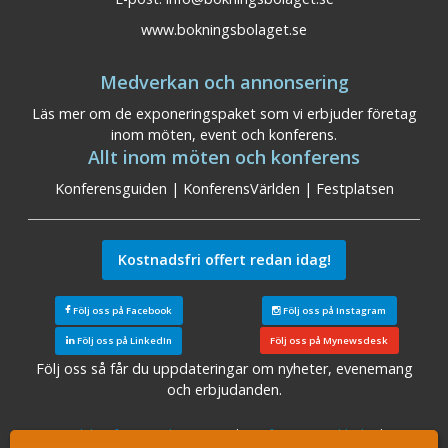
www.bokningsbolaget.se
Medverkan och annonsering
Läs mer om de exponeringspaket som vi erbjuder företag
inom möten, event och konferens.
Allt inom möten och konferens
Konferensguiden
|
KonferensVärlden
|
Festplatsen
Kostnadsfri offert redan idag!
Följ oss på Facebook
Följ oss på Instagram
Följ oss på LinkedIn
Följ oss på Mynewsdesk
Följ oss så får du uppdateringar om nyheter, evenemang
och erbjudanden.
Sök konferensanläggningar
|
Konferens Stockholm
|