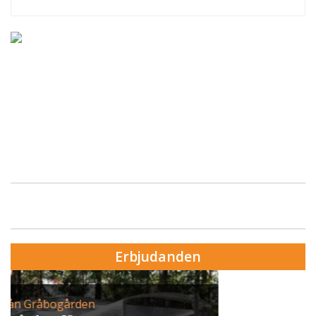
Erbjudanden
Erbjudande från Skytteholm Ekerö