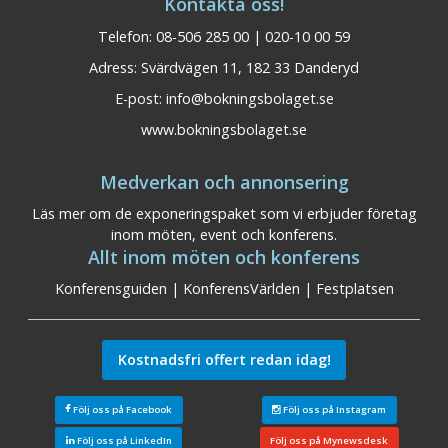
Kontakta oss!
Telefon: 08-506 285 00 | 020-10 00 59
Adress: Svärdvägen 11, 182 33 Danderyd
E-post:
info@bokningsbolaget.se
www.bokningsbolaget.se
Medverkan och annonsering
Läs mer om de exponeringspaket som vi erbjuder företag
inom möten, event och konferens.
Allt inom möten och konferens
Konferensguiden
|
KonferensVärlden
|
Festplatsen
Kostnadsfri offert redan idag!
Följ oss på Facebook
Följ oss på Instagram
Följ oss på LinkedIn
Följ oss på Mynewsdesk