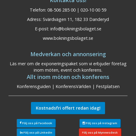
Kontakta oss!
Telefon: 08-506 285 00 | 020-10 00 59
Adress: Svärdvägen 11, 182 33 Danderyd
E-post:
info@bokningsbolaget.se
www.bokningsbolaget.se
Medverkan och annonsering
Läs mer om de exponeringspaket som vi erbjuder företag
inom möten, event och konferens.
Allt inom möten och konferens
Konferensguiden
|
KonferensVärlden
|
Festplatsen
Kostnadsfri offert redan idag!
Följ oss på Facebook
Följ oss på Instagram
Följ oss på LinkedIn
Följ oss på Mynewsdesk