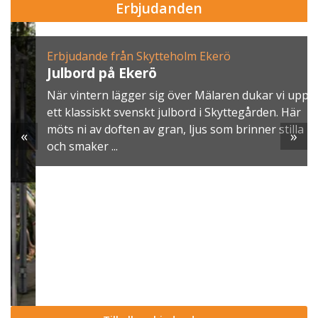
Erbjudanden
Erbjudande från Skytteholm Ekerö
Julbord på Ekerö
När vintern lägger sig över Mälaren dukar vi upp
ett klassiskt svenskt julbord i Skyttegården. Här
möts ni av doften av gran, ljus som brinner stilla
«
»
och smaker ...