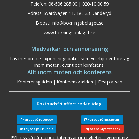
Telefon: 08-506 285 00 | 020-10 00 59
Visa på karta
Adress: Svärdvägen 11, 182 33 Danderyd
E-post:
info@bokningsbolaget.se
www.bokningsbolaget.se
Medverkan och annonsering
Läs mer om de exponeringspaket som vi erbjuder företag
inom möten, event och konferens.
Allt inom möten och konferens
Konferensguiden
|
KonferensVärlden
|
Festplatsen
Kostnadsfri offert redan idag!
Följ oss på Facebook
Följ oss på Instagram
Följ oss på LinkedIn
Följ oss på Mynewsdesk
Danmark
Följ oss så får du uppdateringar om nyheter, evenemang