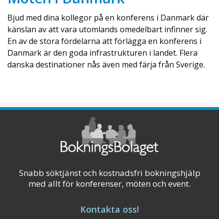
Bjud med dina kollegor på en konferens i Danmark där
känslan av att vara utomlands omedelbart infinner sig.
En av de stora fördelarna att förlägga en konferens i
Danmark är den goda infrastrukturen i landet. Flera
danska destinationer nås även med färja från Sverige.
Danmark
Bella Sky Conference &
Event
Bella Sky Conference & Event ligger centralt
på Amager, i det vackra 4-stjärniga
designhotellet AC Hotel Bella Sky
Copenhagen. Mötesrummen är fördelade på
första våningen och bottenvåningen på AC
Snabb söktjänst och kostnadsfri bokningshjälp
Hotel Bella Sky och i det intilliggande Bella
med allt för konferenser, möten och event.
Center Copenhagen. Hotellet har utsikt över
Ørestaden, ...
Kontakta oss!