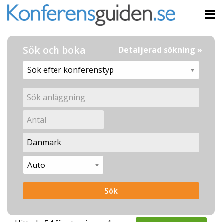
Sök och boka
Detaljerad sökning »