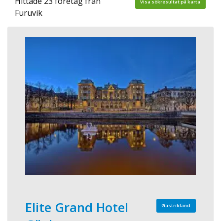
Hittade 23 företag från
Visa sökresultat på karta
Furuvik
Elite Grand Hotel
Gästrikland