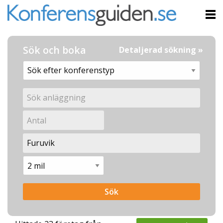
Sök och boka
Detaljerad sökning »