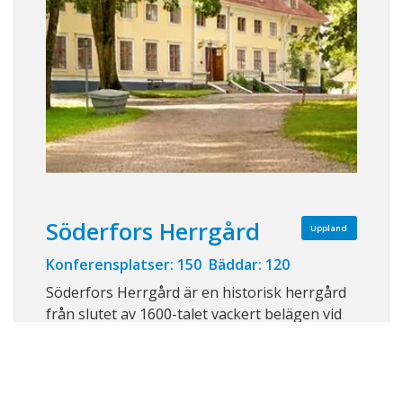
Söderfors Herrgård
Uppland
Konferensplatser: 150 Bäddar: 120
Söderfors Herrgård är en historisk herrgård
från slutet av 1600-talet vackert belägen vid
Dalälvens strand i norra Uppland, endast
cirka 30 minuter från både Uppsala och Gävle.
Här möts historia, natur och modern komfort
i en inspirerande miljö som lämpar sig perfekt