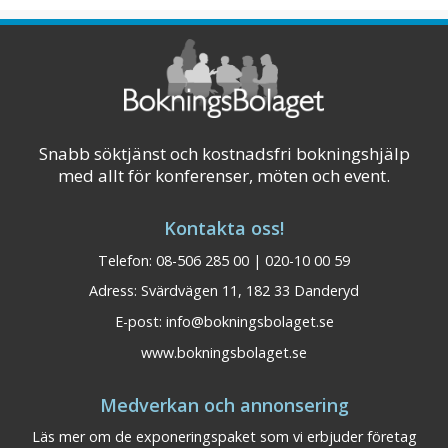
det bara 10 min med bil till buss- och
tågstation och 25 min till Sundsvalls flygplats.
Den stora anläggningen kan erbjuda all ...
Visa på karta
Snabb söktjänst och kostnadsfri bokningshjälp
med allt för konferenser, möten och event.
Kontakta oss!
Telefon: 08-506 285 00 | 020-10 00 59
Adress: Svärdvägen 11, 182 33 Danderyd
E-post:
info@bokningsbolaget.se
www.bokningsbolaget.se
Medverkan och annonsering
Läs mer om de exponeringspaket som vi erbjuder företag