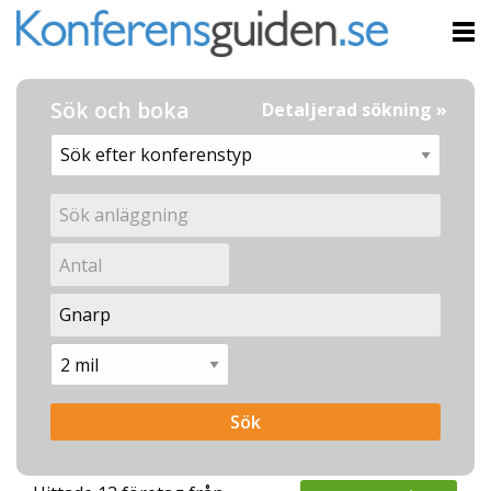
Sök och boka
Detaljerad sökning »