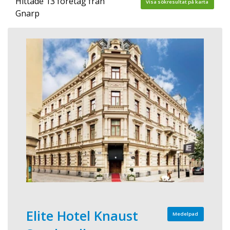
Hittade 13 företag från
Visa sökresultat på karta
Gnarp
Elite Hotel Knaust
Medelpad