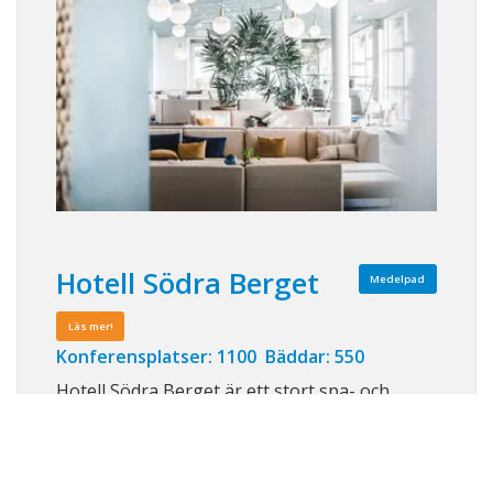
Hotell Södra Berget
Medelpad
Läs mer!
Konferensplatser: 1100 Bäddar: 550
Hotell Södra Berget är ett stort spa- och
konferenshotell i Sundsvall. Beläget uppe på
Södra Stadsberget har man milsvid utsikt
över berg, dalar och havet, men trots det tar