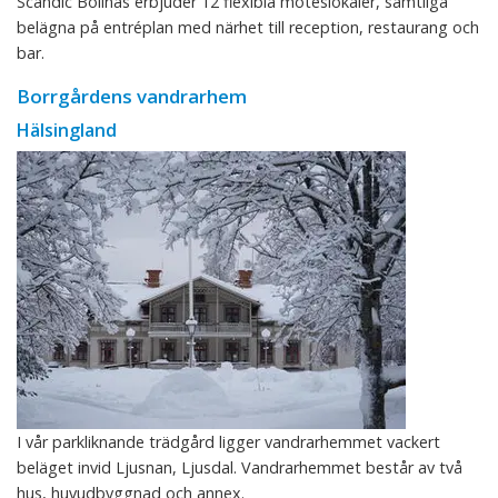
Scandic Bollnäs erbjuder 12 flexibla möteslokaler, samtliga
belägna på entréplan med närhet till reception, restaurang och
bar.
Borrgårdens vandrarhem
Hälsingland
I vår parkliknande trädgård ligger vandrarhemmet vackert
beläget invid Ljusnan, Ljusdal. Vandrarhemmet består av två
hus, huvudbyggnad och annex.