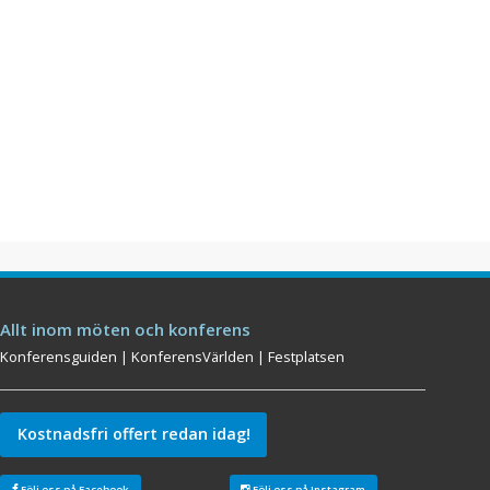
Allt inom möten och konferens
Konferensguiden
|
KonferensVärlden
|
Festplatsen
Kostnadsfri offert redan idag!
Följ oss på Facebook
Följ oss på Instagram