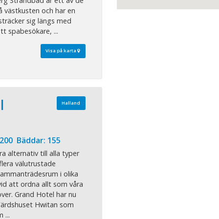
erg Strandbad är ett av de
å västkusten och har en
träcker sig längs med
tt spabesökare, ...
Visa på karta
l
Halland
 200 Bäddar: 155
 alternativ till alla typer
flera välutrustade
sammanträdesrum i olika
vid att ordna allt som våra
ver. Grand Hotel har nu
 Värdshuset Hwitan som
 ...