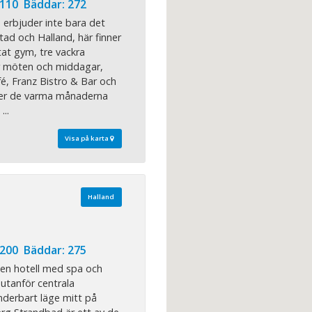
 110 Bäddar: 272
 erbjuder inte bara det
tad och Halland, här finner
tat gym, tre vackra
r möten och middagar,
é, Franz Bistro & Bar och
er de varma månaderna
...
Visa på karta
Halland
 200 Bäddar: 275
en hotell med spa och
 utanför centrala
derbart läge mitt på