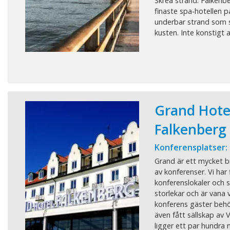
Skrea strand. Falkenb
finaste spa-hotellen p
underbar strand som s
kusten. Inte konstigt a
Grand Hote
Falkenberg
Konferensplatser:
Grand är ett mycket bra
av konferenser. Vi har 
konferenslokaler och 
storlekar och är vana 
konferens gäster behö
även fått sällskap av
ligger ett par hundra m