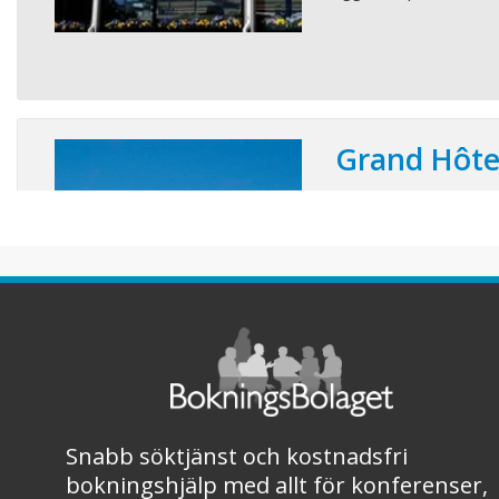
Grand Hôte
Konferensplatser:
FÖR ER SOM PRIORIT
MÖTESMÖJLIGHETER,
OCH PERSONLIGA RUM!
en mötesplats för mat
Människor kommer hit f
den goda maten och al
på Kullahalvön. Kullen
vågsur ...
Snabb söktjänst och kostnadsfri
bokningshjälp med allt för konferenser,