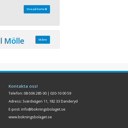
Visa på karta
l Mölle
Skåne
 120 Bäddar: 80
ERAR BRA
 FÖRSTKLASSIG MAT
 Grand Hôtel i Mölle är
, fest och glädje året om.
ör att njuta utsikten,
Kontakta oss!
la aktiviteter som finns
Telefon: 08-506 285 00 | 020-10 00 59
 är södra Sveriges nav för
Adress: Svärdvägen 11, 182 33 Danderyd
E-post:
info@bokningsbolaget.se
Visa på karta
www.bokningsbolaget.se