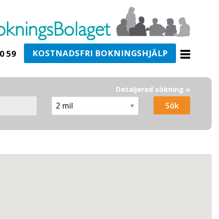
KOSTNADSFRI BOKNINGSHJÄLP
0 59
Detaljerad sökning »