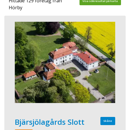
Hittade 129 företag från
Visa sökresultat på karta
Hörby
Bjärsjölagårds Slott
Skåne