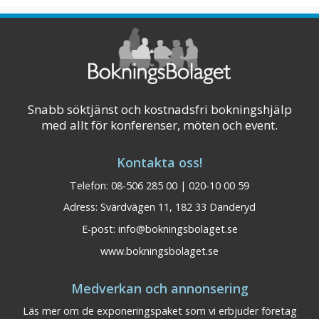
och kyrka, erbjuder en rofylld och
inspirerande miljö för möten och
dagkonferenser. • Feststallet är fullt
konferensutrustat – h ...
Visa på karta
Snabb söktjänst och kostnadsfri bokningshjälp
med allt för konferenser, möten och event.
Kontakta oss!
Telefon: 08-506 285 00 | 020-10 00 59
Adress: Svärdvägen 11, 182 33 Danderyd
E-post:
info@bokningsbolaget.se
www.bokningsbolaget.se
Medverkan och annonsering
Läs mer om de exponeringspaket som vi erbjuder företag