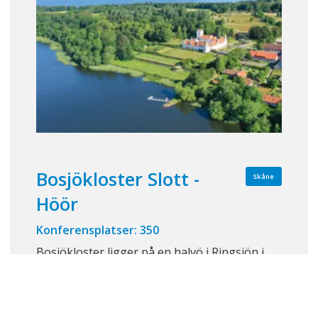
Bosjökloster Slott -
Skåne
Höör
Konferensplatser: 350
Bosjökloster ligger på en halvö i Ringsjön i
hjärtat av Skåne, 25 minuter från Lund.
Slottets natursköna omgivning med utsikt
över vattnet, trädgårdsterrasser, slottspark