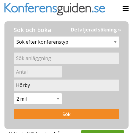
Sök och boka
Detaljerad sökning »