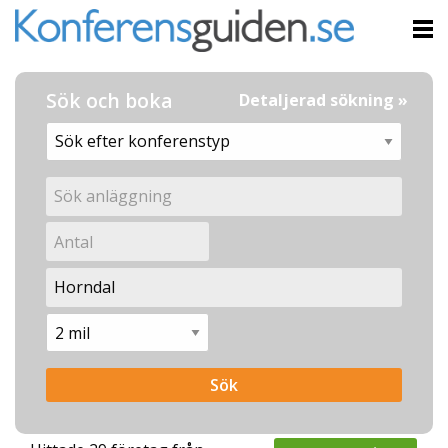
Sök och boka
Detaljerad sökning »