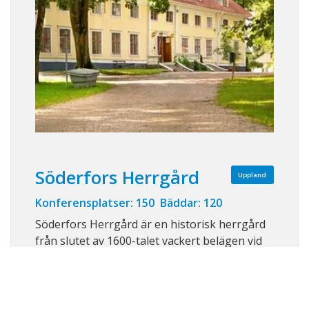
Söderfors Herrgård
Uppland
Konferensplatser: 150 Bäddar: 120
Söderfors Herrgård är en historisk herrgård
från slutet av 1600-talet vackert belägen vid
Dalälvens strand i norra Uppland, endast
cirka 30 minuter från både Uppsala och Gävle.
Här möts historia, natur och modern komfort
i en inspirerande miljö som lämpar sig perfekt