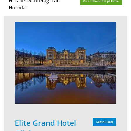
Hittade 29 företag från
Visa sökresultat på karta
Horndal
Elite Grand Hotel
Gästrikland