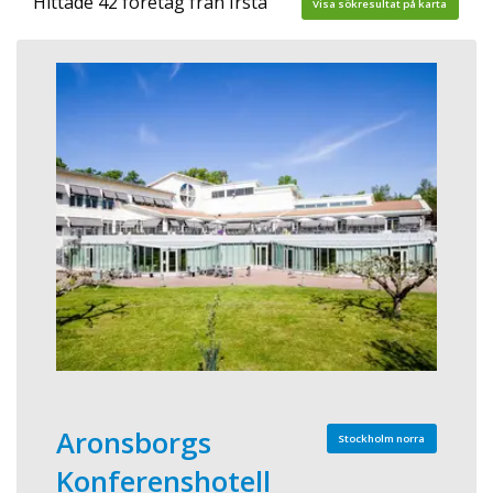
Hittade 42 företag från Irsta
Visa sökresultat på karta
Aronsborgs
Stockholm norra
Konferenshotell