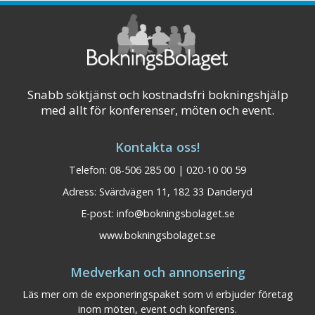
smakfullt och modernt inredda hotellrum i
vackra färger samt två trevliga restaurang ...
Visa på karta
Snabb söktjänst och kostnadsfri bokningshjälp
med allt för konferenser, möten och event.
Kontakta oss!
Telefon: 08-506 285 00 | 020-10 00 59
Adress: Svärdvägen 11, 182 33 Danderyd
E-post:
info@bokningsbolaget.se
www.bokningsbolaget.se
Medverkan och annonsering
Läs mer om de exponeringspaket som vi erbjuder företag
inom möten, event och konferens.