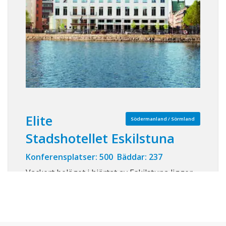
Elite
Södermanland / Sörmland
Stadshotellet Eskilstuna
Konferensplatser: 500 Bäddar: 237
Vackert beläget i hjärtat av Eskilstuna ligger
Elite Stadshotellet. Läget är perfekt och
utsikten över Eskilstunaån är uppskattad av
såväl svenska som internationella gäster.
Hotellet är 4-stjärnigt och erbjuder 132