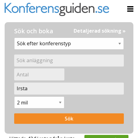
Sök och boka
Detaljerad sökning »