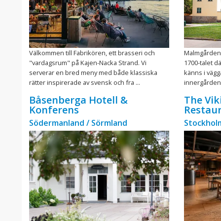
Välkommen till Fabrikören, ett brasseri och
Malmgården ä
"vardagsrum" på Kajen-Nacka Strand. Vi
1700-talet d
serverar en bred meny med både klassiska
känns i vägg
rätter inspirerade av svensk och fra ...
innergården 
Båsenberga Hotell &
The Vi
Konferens
Restaur
Södermanland / Sörmland
Stockholm