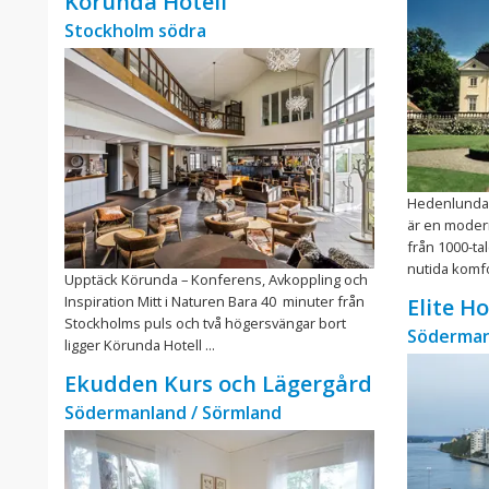
Körunda Hotell
Stockholm södra
Hedenlunda S
är en moder
från 1000-ta
nutida komfor
Upptäck Körunda – Konferens, Avkoppling och
Inspiration Mitt i Naturen Bara 40 minuter från
Elite H
Stockholms puls och två högersvängar bort
Söderman
ligger Körunda Hotell ...
Ekudden Kurs och Lägergård
Södermanland / Sörmland