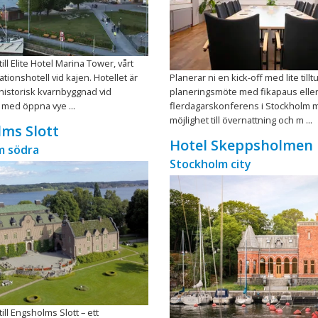
ll Elite Hotel Marina Tower, vårt
tionshotell vid kajen. Hotellet är
Planerar ni en kick-off med lite tilltu
 historisk kvarnbyggnad vid
planeringsmöte med fikapaus elle
 med öppna vye ...
flerdagarskonferens i Stockholm 
möjlighet till övernattning och m ...
ms Slott
Hotel Skeppsholmen
m södra
Stockholm city
ll Engsholms Slott – ett