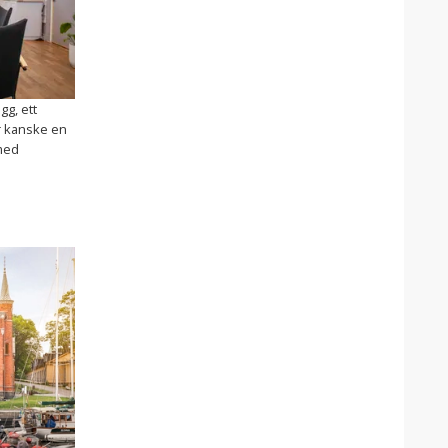
gg, ett
r kanske en
med