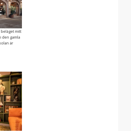
l beläget mitt
t i den gamla
kolan är