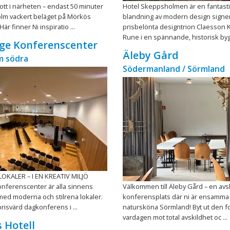
tt i närheten – endast 50 minuter
Hotel Skeppsholmen är en fantast
olm vackert beläget på Mörkös
blandning av modern design signe
är finner Ni inspiratio ...
prisbelönta designtrion Claesson K
Rune i en spännande, historisk bygg
ge Konferenscenter
Äleby Gård
m södra
Södermanland / Sörmland
KALER – I EN KREATIV MILJÖ
nferenscenter är alla sinnens
Välkommen till Äleby Gård – en avs
ed moderna och stilrena lokaler.
konferensplats där ni är ensamma 
prisvärd dagkonferens i ...
natursköna Sörmland! Byt ut den fo
vardagen mot total avskildhet oc ...
 Hotell