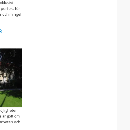
xklusivt
 perfekt för
r och mingel
&
jligheter
e är gott om
parbeten och