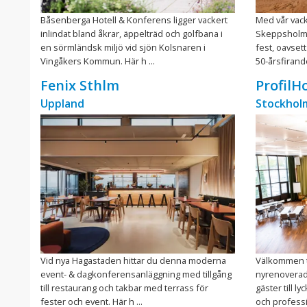
Båsenberga Hotell & Konferens ligger vackert
Med vår vac
inlindat bland åkrar, äppelträd och golfbana i
Skeppsholme
en sörmländsk miljö vid sjön Kolsnaren i
fest, oavsett
Vingåkers Kommun. Här h ...
50-årsfirande
Fenix Sthlm
ProfilH
Uppland
Stockhol
Vid nya Hagastaden hittar du denna moderna
Välkommen ti
event- & dagkonferensanläggning med tillgång
nyrenoverade
till restaurang och takbar med terrass för
gäster till 
fester och event. Här h ...
och professio