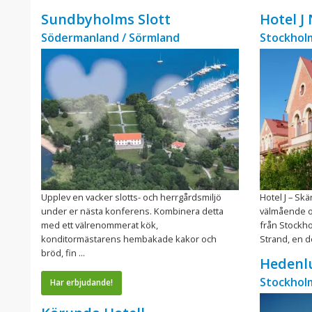
Sundbyholms Slott
Hotel J
Södermanland / Sörmland
Stockhol
Upplev en vacker slotts- och herrgårdsmiljö
Hotel J – Sk
under er nästa konferens. Kombinera detta
välmående o
med ett välrenommerat kök,
från Stockhol
konditormästarens hembakade kakor och
Strand, en d
bröd, fin ...
Hedenlu
Stockhol
Har erbjudande!