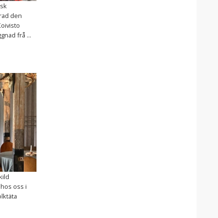
isk
rad den
oivisto
nad frå ...
kild
hos oss i
lktäta