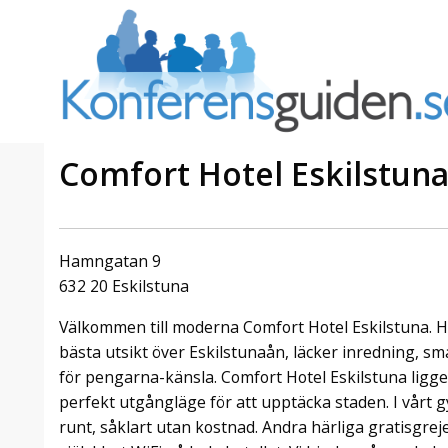
Comfort Hotel Eskilstun
a Foresta
Erbjudande från Sheraton
Villa
Stockholm Hotel
Hamngatan 9
Julerbjudande
632 20 Eskilstuna
mans på
Välkommen att fira in julen
Välkommen till moderna Comfort Hotel Eskilstuna. H
a – nära
2026 hos oss. Mellan den 23
an av att
november och 19 december
bästa utsikt över Eskilstunaån, läcker inredning, s
et här är
förvandlar vi våra lokaler till en
för pengarna-känsla. Comfort Hotel Eskilstuna ligger
faktiskt
stämningsfull mötesplats där
perfekt utgångläge för att upptäcka staden. I vårt
hantverk, tradi ...
runt, såklart utan kostnad. Andra härliga gratisgrej