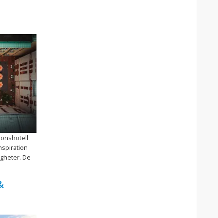
ionshotell
nspiration
igheter. De
&