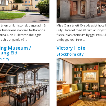
r en unik historisk byggnad från
Miss Clara är ett förstklassigt hotel
är historiens närvaro fortfarande
i city. Hotellet med 92 rum är inrym
arna. Den kullerstensbelagda
flickskolan Ateneum byggd 1910. S
och det gamla vå ...
ombyggd och inre ...
king Museum /
Victory Hotel
ang Eld
Stockholm city
 city