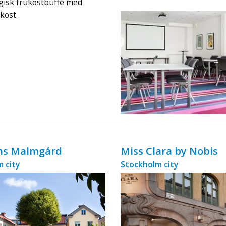
logisk frukostbuffé med
ingår äv ...
kost.
ens Malmgård
Miss Clara by Nobis
 city
Stockholm city