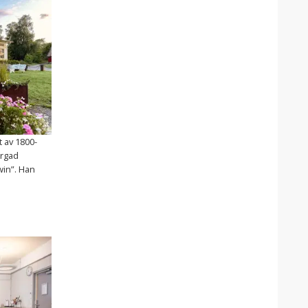
t av 1800-
ärgad
in”. Han