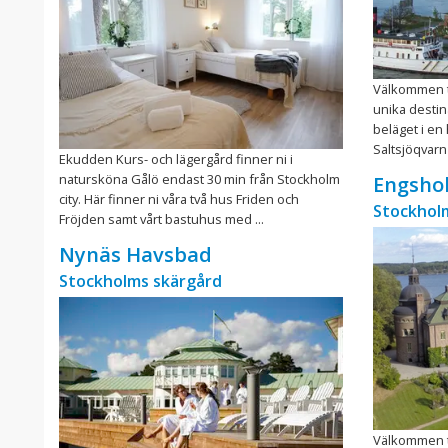
Välkommen ti
unika destina
beläget i en
Saltsjöqvarn
Ekudden Kurs- och lägergård finner ni i
natursköna Gålö endast 30 min från Stockholm
Engshol
city. Här finner ni våra två hus Friden och
Stockhol
Fröjden samt vårt bastuhus med ...
Nynäs Havsbad
Stockholms skärgård
Välkommen ti