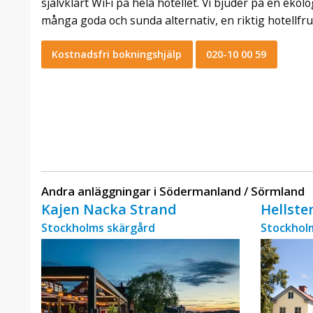
självklart WiFi på hela hotellet. Vi bjuder på en eko
många goda och sunda alternativ, en riktig hotellfru
Kostnadsfri bokningshjälp
020-10 00 59
Andra anläggningar i Södermanland / Sörmland
Kajen Nacka Strand
Hellst
Stockholms skärgård
Stockholm