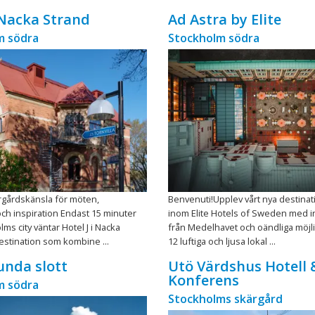
 Nacka Strand
Ad Astra by Elite
m södra
Stockholm södra
ärgårdskänsla för möten,
Benvenuti!Upplev vårt nya destinat
ch inspiration Endast 15 minuter
inom Elite Hotels of Sweden med i
ms city väntar Hotel J i Nacka
från Medelhavet och oändliga möjl
estination som kombine ...
12 luftiga och ljusa lokal ...
nda slott
Utö Värdshus Hotell 
Konferens
m södra
Stockholms skärgård