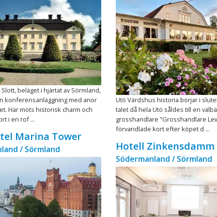
lott, beläget i hjärtat av Sörmland,
n konferensanläggning med anor
Utö Värdshus historia börjar i slute
let. Här möts historisk charm och
talet då hela Utö såldes till en välb
t i en rof ...
grosshandlare ”Grosshandlare Lew
förvandlade kort efter köpet d ...
otel Marina Tower
Hotell Zinkensdamm
land / Sörmland
Södermanland / Sörmland