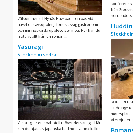
konferensslo
från Stockh
norra udde. H
Välkommen till Nynäs Havsbad – en oas vid
havet där avkoppling, förstklassig gastronomi
Huddin
och minnesvärda upplevelser möts Här kan du
Stockhol
njuta av allt från en roman ...
Yasuragi
Stockholm södra
KONFERENSLO
Huddinge Ko
mötesplats m
Vi erbjuder 
Yasuragi är ett spahotell utöver det vanliga. Här
kan du njuta av japanska bad med varma källor
Bomans