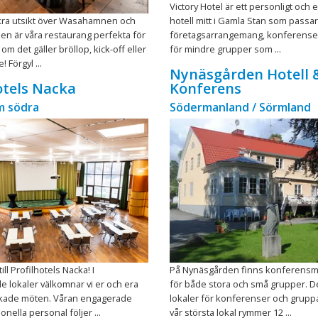
Victory Hotel är ett personligt och e
kra utsikt över Wasahamnen och
hotell mitt i Gamla Stan som passar
n är våra restaurang perfekta för
företagsarrangemang, konferense
 om det gäller bröllop, kick-off eller
för mindre grupper som ...
! Förgyl ...
Nynäsgården Hotell 
otels Nacka
Konferens
m södra
Södermanland / Sörmland
ll Profilhotels Nacka! I
På Nynäsgården finns konferensmö
 lokaler välkomnar vi er och era
för både stora och små grupper. D
lyckade möten. Våran engagerade
lokaler för konferenser och grup
nella personal följer ...
vår största lokal rymmer 12 ...