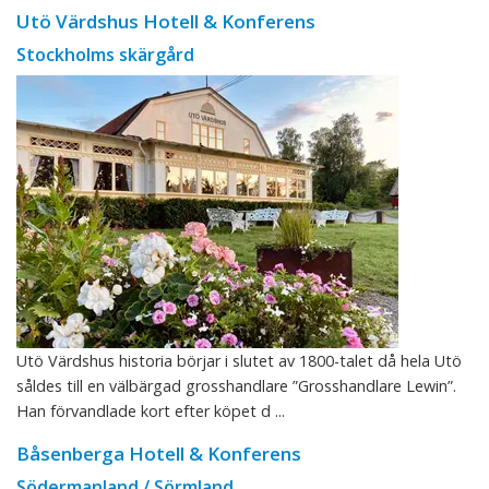
Utö Värdshus Hotell & Konferens
Stockholms skärgård
Utö Värdshus historia börjar i slutet av 1800-talet då hela Utö
såldes till en välbärgad grosshandlare ”Grosshandlare Lewin”.
Han förvandlade kort efter köpet d ...
Båsenberga Hotell & Konferens
Södermanland / Sörmland