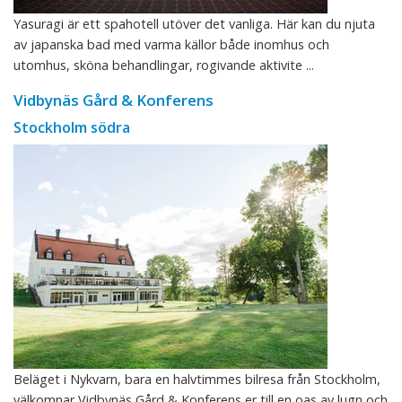
Yasuragi är ett spahotell utöver det vanliga. Här kan du njuta
av japanska bad med varma källor både inomhus och
utomhus, sköna behandlingar, rogivande aktivite ...
Vidbynäs Gård & Konferens
Stockholm södra
Beläget i Nykvarn, bara en halvtimmes bilresa från Stockholm,
välkomnar Vidbynäs Gård & Konferens er till en oas av lugn och