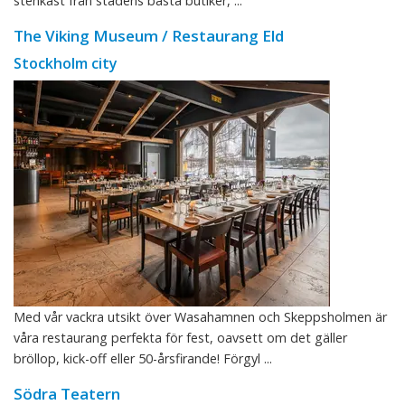
stenkast från stadens bästa butiker, ...
The Viking Museum / Restaurang Eld
Stockholm city
Med vår vackra utsikt över Wasahamnen och Skeppsholmen är
våra restaurang perfekta för fest, oavsett om det gäller
bröllop, kick-off eller 50-årsfirande! Förgyl ...
Södra Teatern