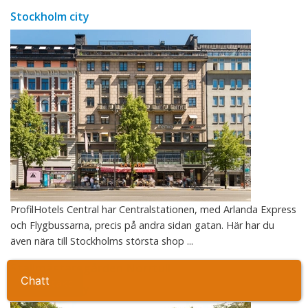
Stockholm city
ProfilHotels Central har Centralstationen, med Arlanda Express
och Flygbussarna, precis på andra sidan gatan. Här har du
även nära till Stockholms största shop ...
Stallmästaregården Norrtull
Ta kontakt
Stockholm city