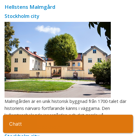
Hellstens Malmgård
Stockholm city
Malmgården är en unik historisk byggnad från 1700-talet där
historiens närvaro fortfarande känns i väggarna. Den
kullerstensbelagda innergården och det gamla vå ...
Ta kontakt
Nobis Hotel Stockholm