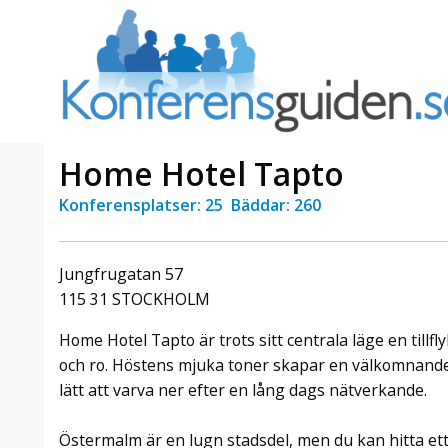
Home Hotel Tapto
Konferensplatser: 25 Bäddar: 260
a Foresta
Erbjudande från Sheraton
Villa
Stockholm Hotel
Jungfrugatan 57
Julerbjudande
115 31 STOCKHOLM
mans på
Välkommen att fira in julen
a – nära
2026 hos oss. Mellan den 23
Home Hotel Tapto är trots sitt centrala läge en tillf
an av att
november och 19 december
och ro. Höstens mjuka toner skapar en välkomnande
et här är
förvandlar vi våra lokaler till en
lätt att varva ner efter en lång dags nätverkande.
faktiskt
stämningsfull mötesplats där
hantverk, tradi ...
Östermalm är en lugn stadsdel, men du kan hitta et