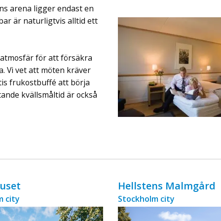
ingår äv ...
ns arena ligger endast en
r är naturligtvis alltid ett
tmosfär för att försäkra
a. Vi vet att möten kräver
is frukostbuffé att börja
nde kvällsmåltid är också
uset
Hellstens Malmgård
 city
Stockholm city