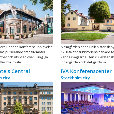
erbjuder en konferensupplevelse
Malmgården är en unik historisk b
lms pulserande stadsliv möter
1700-talet där historiens närvaro f
attnet och utsikten över Kungliga
känns i väggarna. Den kullerstens
flexibla lokaler ...
innergården och det gamla vå ...
otels Central
IVA Konferenscenter
 city
Stockholm city