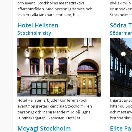
och event i Stockholms mest attraktiva
idyllisk mil
affärsområden. Med personlig service och
Brunnsviken
lokaler i alla tänkbara storlekar, h ...
Stockholms N
Hotel Hellsten
Södra 
Stockholm city
Söderman
Hotel Hellsten erbjuder konferens- och
I hjärtat av
eventmöjligheter i centrala Stockholm, i en
hittar du Sö
personlig och inspirerande miljö på lugna
och mest my
Luntmakargatan i Vasastan. Hotellet ...
historia skri
Moyagi Stockholm
Elite P