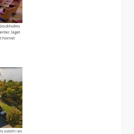
 Stockholms
enter, läget
nt hörnet
i ostört i en