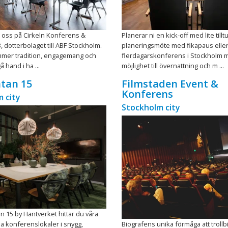
l oss på Cirkeln Konferens &
Planerar ni en kick-off med lite tilltu
, dotterbolaget till ABF Stockholm.
planeringsmöte med fikapaus elle
mer tradition, engagemang och
flerdagarskonferens i Stockholm 
å hand i ha ...
möjlighet till övernattning och m ...
tan 15
Filmstaden Event &
Konferens
 city
Stockholm city
n 15 by Hantverket hittar du våra
 konferenslokaler i snygg,
Biografens unika förmåga att troll