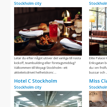
Stockholm city
Stockholm
Letar du efter något utöver det vanliga till nästa
Elite Palace
kickoff, teambuilding eller företagsmiddag?
Eriksgatan b
Välkommen till Moyagi Stockholm– ett
du i en fridf
aktivitetsdrivet helhetskonc ...
bussar och ..
Hotel C Stockholm
Miss Cl
Stockholm city
Stockholm