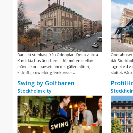
Bara ett stenkast från Odenplan. Detta vackra
Operahuset 
K-märkta hus är utformat för möten mellan
där Stockho
människor - oavsett om det gäller möten,
lugnet vid v
kickoffs, coworking, livekonser ...
slottet. Våra 
Swing by Golfbaren
ProfilH
Stockholm city
Stockholm