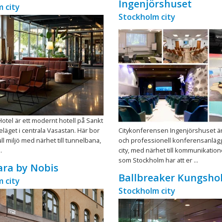
Ingenjörshuset
 city
Stockholm city
 Hotel är ett modernt hotell på Sankt
eläget i centrala Vasastan. Här bor
Citykonferensen Ingenjörshuset 
ull miljö med närhet till tunnelbana,
och professionell konferensanläggn
.
city, med närhet till kommunikatione
som Stockholm har att er ...
ara by Nobis
Ballbreaker Kungsh
 city
Stockholm city