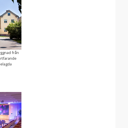
yggnad från
ortfarande
belagda