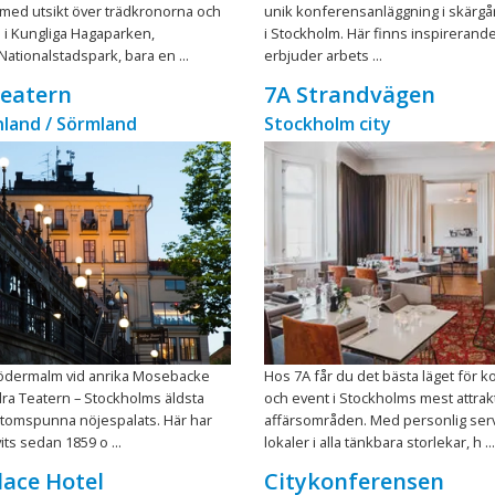
jö med utsikt över trädkronorna och
unik konferensanläggning i skärgår
 i Kungliga Hagaparken,
i Stockholm. Här finns inspirerand
ationalstadspark, bara en ...
erbjuder arbets ...
Teatern
7A Strandvägen
land / Sörmland
Stockholm city
 Södermalm vid anrika Mosebacke
Hos 7A får du det bästa läget för 
dra Teatern – Stockholms äldsta
och event i Stockholms mest attrak
tomspunna nöjespalats. Här har
affärsområden. Med personlig ser
vits sedan 1859 o ...
lokaler i alla tänkbara storlekar, h ...
alace Hotel
Citykonferensen