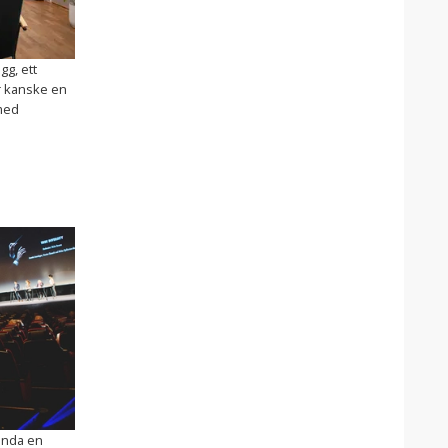
gg, ett
r kanske en
med
binda en