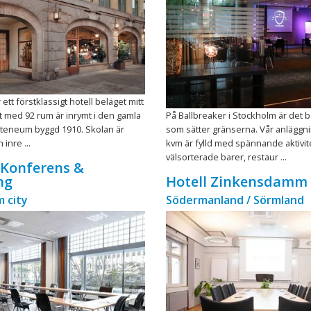
 ett förstklassigt hotell beläget mitt
let med 92 rum är inrymt i den gamla
På Ballbreaker i Stockholm är det b
Ateneum byggd 1910. Skolan är
som sätter gränserna. Vår anläggn
inre ...
kvm är fylld med spännande aktivit
välsorterade barer, restaur ...
 Konferens &
ng
Hotell Zinkensdamm
 city
Södermanland / Sörmland