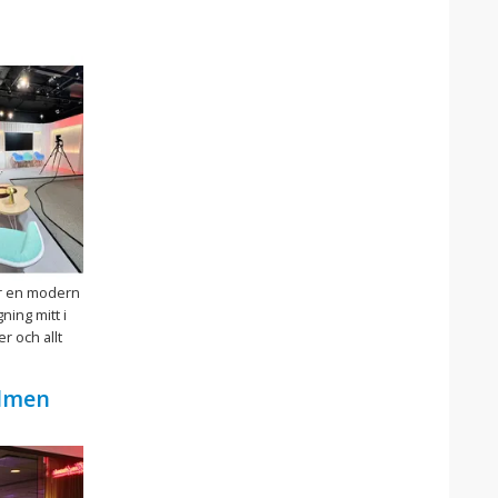
är en modern
ing mitt i
r och allt
olmen