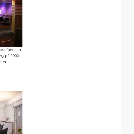
ara fantasin
ing på 3900
eter,