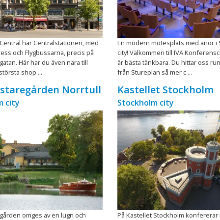
 Central har Centralstationen, med
En modern mötesplats med anor i
ess och Flygbussarna, precis på
city! Välkommen till IVA Konferensc
gatan. Här har du även nära till
är bästa tänkbara. Du hittar oss ru
törsta shop ...
från Stureplan så mer c ...
staregården Norrtull
Kastellet Stockholm
 city
Stockholm city
egården omges av en lugn och
På Kastellet Stockholm konfererar n