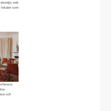
dsmiljö, mitt
e lokaler som
konferens
tiva
vice och