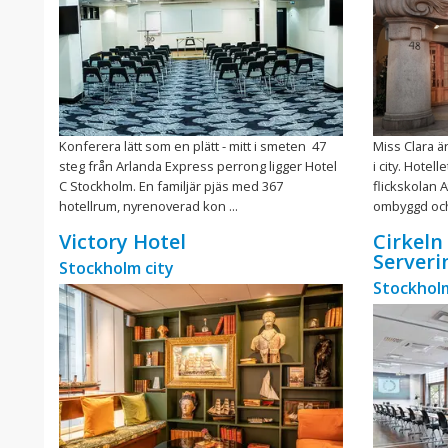
Konferera lätt som en plätt - mitt i smeten 47
Miss Clara är
steg från Arlanda Express perrong ligger Hotel
i city. Hotel
C Stockholm. En familjär pjäs med 367
flickskolan 
hotellrum, nyrenoverad kon ...
ombyggd och 
Victory Hotel
Cirkeln
Serveri
Stockholm city
Stockholm