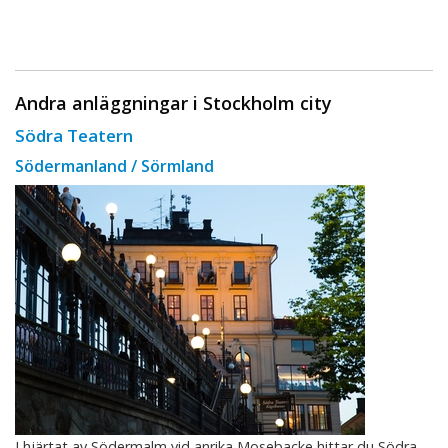
Andra anläggningar i Stockholm city
Södra Teatern
Södermanland / Sörmland
I hjärtat av Södermalm vid anrika Mosebacke hittar du Södra