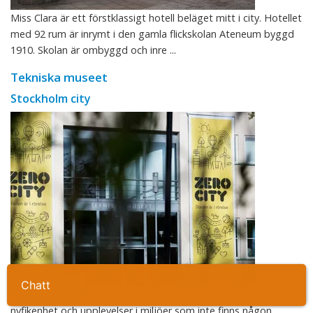
Miss Clara är ett förstklassigt hotell beläget mitt i city. Hotellet
med 92 rum är inrymt i den gamla flickskolan Ateneum byggd
1910. Skolan är ombyggd och inre ...
Tekniska museet
Stockholm city
Ta kontakt
Tekniska – en unik mötesarena På Tekniska möts innovation,
nyfikenhet och upplevelser i miljöer som inte finns någon