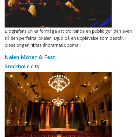
Biografens unika förmåga att trollbinda en publik gör den även
till den perfekta lokalen. Bjud på en upplevelse som består. I
biosalongen riktas åhörarnas uppmä ...
Nalen Möten & Fest
Stockholm city