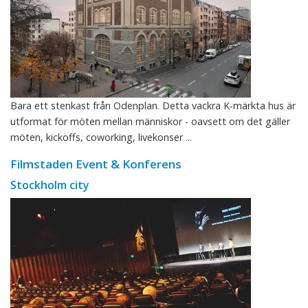
Bara ett stenkast från Odenplan. Detta vackra K-märkta hus är
utformat för möten mellan människor - oavsett om det gäller
möten, kickoffs, coworking, livekonser ...
Filmstaden Event & Konferens
Stockholm city