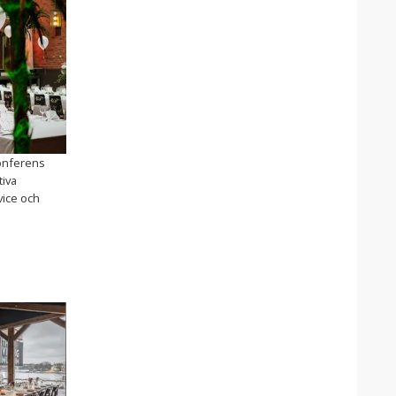
konferens
tiva
vice och