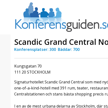
Scandic Grand Central 
Konferensplatser: 300 Bäddar: 700
a Foresta
Erbjudande från Sheraton
Villa
Stockholm Hotel
Kungsgatan 70
Julerbjudande
111 20 STOCKHOLM
mans på
Välkommen att fira in julen
a – nära
2026 hos oss. Mellan den 23
Signaturhotellet Scandic Grand Central som med ny
an av att
november och 19 december
one-of-a-kind-hotell med 391 rum, teater, restauran
et här är
förvandlar vi våra lokaler till en
Centralstationen och stans bästa shopping precis r
faktiskt
stämningsfull mötesplats där
hantverk, tradi ...
I en av de mest urbana delarna av Stockholm, där st