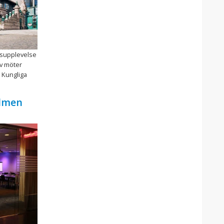
supplevelse
v möter
r Kungliga
olmen