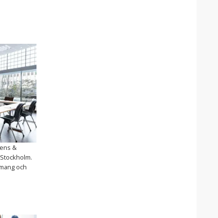
rens &
F Stockholm.
emang och