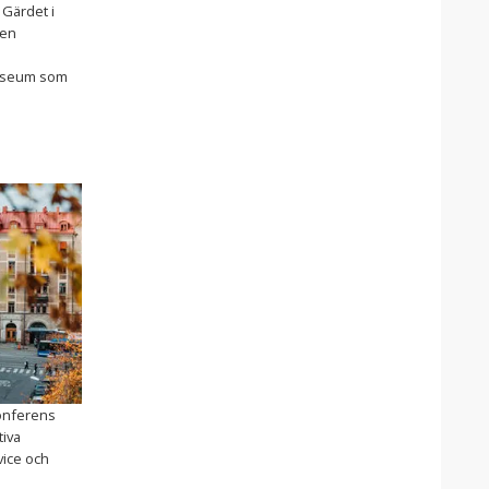
 Gärdet i
 en
museum som
konferens
tiva
vice och