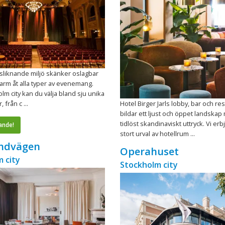
sliknande miljö skänker oslagbar
arm åt alla typer av evenemang.
olm city kan du välja bland sju unika
 från c ...
Hotel Birger Jarls lobby, bar och re
bildar ett ljust och öppet landskap
tidlöst skandinaviskt uttryck. Vi erb
ande!
stort urval av hotellrum ...
andvägen
Operahuset
 city
Stockholm city