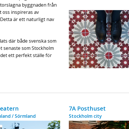
ingår äv ...
n storslagna byggnaden från
t oss inspireras av
Detta är ett naturligt nav
plats där både svenska som
det senaste som Stockholm
et ett perfekt ställe för
Teatern
7A Posthuset
land / Sörmland
Stockholm city