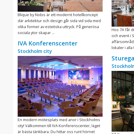
Blique by Nobis är ett modernt hotellkoncept
där arkitektur och design går sida vid sida med
olika former av estetiska uttryck. På generösa
Hos 7A får d
sociala ytor skapar ...
och event i 
affärsområd
IVA Konferenscenter
lokaler i alla
Stockholm city
Sturega
Stockholm
En modern mötesplats med anor i Stockholms
city! Välkommen till IVA Konferenscenter, läget
är bästa tänkbara. Du hittar oss runt hörnet