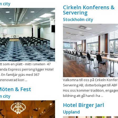
 city
Cirkeln Konferens &
Servering
Stockholm city
tt som en plätt - mitt i smeten 47
landa Express perrong ligger Hotel
 En familjär pjäs med 367
yrenoverad kon ...
Välkomna till oss på Cirkeln Konfe
Servering AB, dotterbolaget till AB
Möten & Fest
Hos oss kommer tradition, engag
 city
bildning att gå hand i ha ...
Hotel Birger Jarl
Uppland