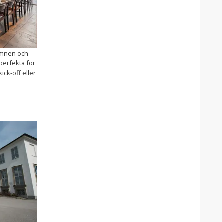
amnen och
perfekta för
kick-off eller