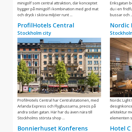
minigolf som central attraktion, där konceptet
Eriksgatan b
bygger på minigolf i kombination med god mat
du i en fridf
och dryck i sköna miljöer runt ...
bussar och ..
ProfilHotels Central
Nordic 
Stockholm city
Stockholm
ProfilHotels Central har Centralstationen, med
Nordic Light
Arlanda Express och Flygbussarna, precis på
designkonce
andra sidan gatan. Här har du även nära till
arkitektur m
Stockholms största shop ...
elementen sa
Bonnierhuset Konferens
Hotel C