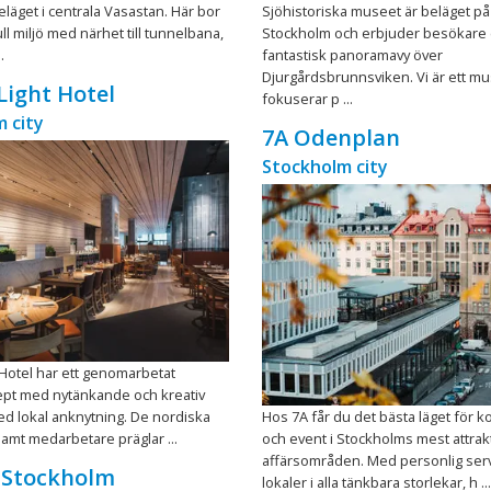
eläget i centrala Vasastan. Här bor
Sjöhistoriska museet är beläget på
ull miljö med närhet till tunnelbana,
Stockholm och erbjuder besökare
.
fantastisk panoramavy över
Djurgårdsbrunnsviken. Vi är ett 
Light Hotel
fokuserar p ...
 city
7A Odenplan
Stockholm city
 Hotel har ett genomarbetat
pt med nytänkande och kreativ
ed lokal anknytning. De nordiska
Hos 7A får du det bästa läget för 
mt medarbetare präglar ...
och event i Stockholms mest attrak
affärsområden. Med personlig ser
 Stockholm
lokaler i alla tänkbara storlekar, h ...