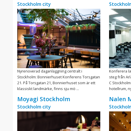
Stockholm city
Stockholm
Nyrenoverad daganläggning centralt i
Konferera lä
Stockholm: Bonnierhuset Konferens Torsgatan
steg från Ar
21. På Torsgatan 21, Bonnierhuset som är ett
C Stockholm.
klassiskt landmärke, finns sju mö ...
hotellrum, n
Moyagi Stockholm
Nalen 
Stockholm city
Stockholm