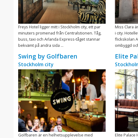
Freys Hotel ligger mitt i Stockholm city, ett par
Miss Clara är
minuters promenad från Centralstionen. Tåg,
i city. Hotel
buss, taxi och Arlanda Express-tåget stannar
flickskolan 
bekvämt på andra sida ...
ombyggd och 
Swing by Golfbaren
Elite P
Stockholm city
Stockholm
Golfbaren är en helhetsupplevelse med
Elite Palace