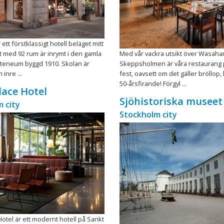
 ett förstklassigt hotell beläget mitt
let med 92 rum är inrymt i den gamla
Med vår vackra utsikt över Wasah
Ateneum byggd 1910. Skolan är
Skeppsholmen är våra restaurang 
inre ...
fest, oavsett om det gäller bröllop, 
50-årsfirande! Förgyl ...
alace Hotel
Sjöhistoriska museet
 city
Stockholm city
 Hotel är ett modernt hotell på Sankt