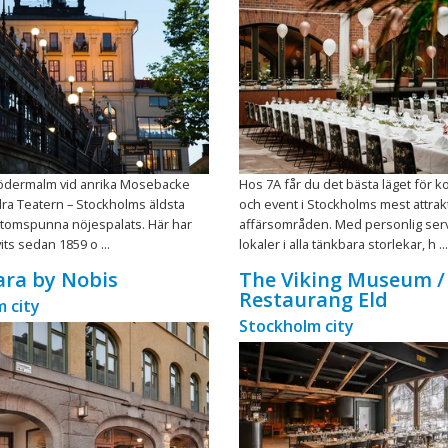
 Södermalm vid anrika Mosebacke
Hos 7A får du det bästa läget för 
dra Teatern – Stockholms äldsta
och event i Stockholms mest attrak
tomspunna nöjespalats. Här har
affärsområden. Med personlig ser
vits sedan 1859 o ...
lokaler i alla tänkbara storlekar, h ...
ara by Nobis
The Viking Museum /
Restaurang Eld
 city
Stockholm city