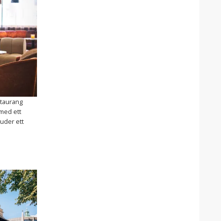
staurang
 med ett
juder ett