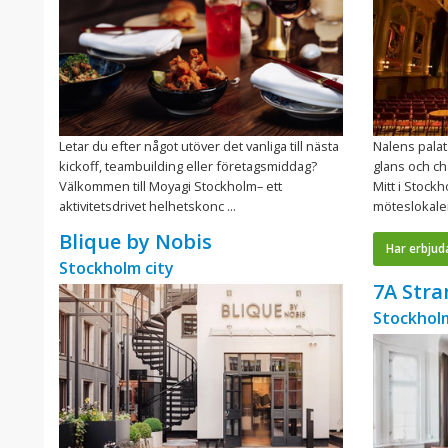
Letar du efter något utöver det vanliga till nästa
Nalens palat
kickoff, teambuilding eller företagsmiddag?
glans och ch
Välkommen till Moyagi Stockholm– ett
Mitt i Stockh
aktivitetsdrivet helhetskonc ...
möteslokaler,
Blique by Nobis
Har erbjud
Stockholm city
7A Str
Stockholm