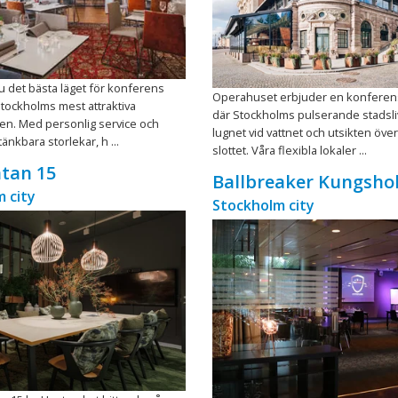
u det bästa läget för konferens
Operahuset erbjuder en konferen
Stockholms mest attraktiva
där Stockholms pulserande stadsli
en. Med personlig service och
lugnet vid vattnet och utsikten öve
 tänkbara storlekar, h ...
slottet. Våra flexibla lokaler ...
tan 15
Ballbreaker Kungsh
 city
Stockholm city