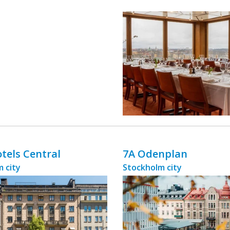
ingår äv ...
otels Central
7A Odenplan
 city
Stockholm city