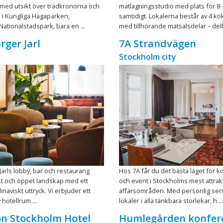
jö med utsikt över trädkronorna och
matlagningsstudio med plats för 8-
 i Kungliga Hagaparken,
samtidigt. Lokalerna består av 4 kök
ationalstadspark, bara en ...
med tillhörande matsalsdelar – delb 
rger Jarl
7A Strandvägen
Stockholm city
 Jarls lobby, bar och restaurang
Hos 7A får du det bästa läget för 
just och öppet landskap med ett
och event i Stockholms mest attrak
inaviskt uttryck. Vi erbjuder ett
affärsområden. Med personlig ser
 hotellrum ...
lokaler i alla tänkbara storlekar, h ...
n Stockholm Hotel
Humlegården konfer