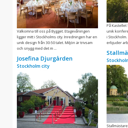
På Kastellet
Välkomna till oss på Bygget. Etagevåningen
unik konfere
ligger mitt i Stockholms city. Inredningen har en
i Stockholm.
unik design från 30-50 talet. Miljön är trivsam
erbjuder arbe
och snygg med det m ...
Stallmä
Josefina Djurgården
Stockholm
Stockholm city
Stallmästar