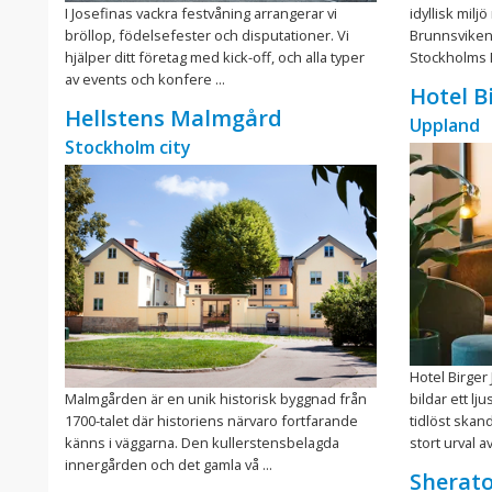
I Josefinas vackra festvåning arrangerar vi
idyllisk mil
bröllop, födelsefester och disputationer. Vi
Brunnsviken
hjälper ditt företag med kick-off, och alla typer
Stockholms N
av events och konfere ...
Hotel Bi
Hellstens Malmgård
Uppland
Stockholm city
Hotel Birger
Malmgården är en unik historisk byggnad från
bildar ett l
1700-talet där historiens närvaro fortfarande
tidlöst skand
känns i väggarna. Den kullerstensbelagda
stort urval av
innergården och det gamla vå ...
Sherato