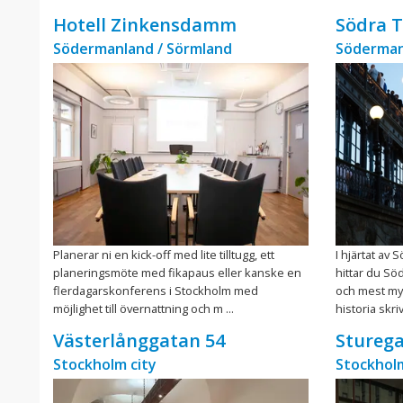
Hotell Zinkensdamm
Södra 
Södermanland / Sörmland
Söderman
Planerar ni en kick-off med lite tilltugg, ett
I hjärtat av
planeringsmöte med fikapaus eller kanske en
hittar du Sö
flerdagarskonferens i Stockholm med
och mest my
möjlighet till övernattning och m ...
historia skri
Västerlånggatan 54
Sturega
Stockholm city
Stockholm