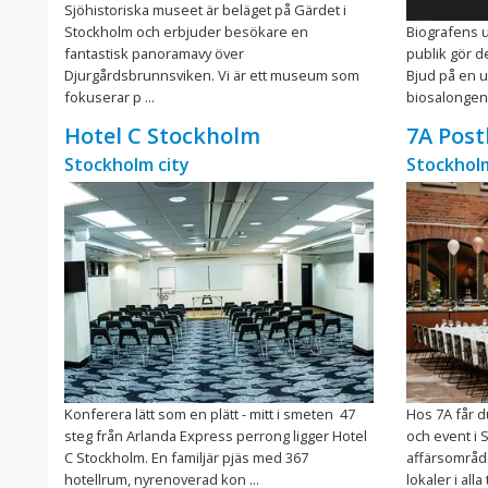
Sjöhistoriska museet är beläget på Gärdet i
Stockholm och erbjuder besökare en
Biografens u
fantastisk panoramavy över
publik gör d
Djurgårdsbrunnsviken. Vi är ett museum som
Bjud på en u
fokuserar p ...
biosalongen 
Hotel C Stockholm
7A Post
Stockholm city
Stockholm
Konferera lätt som en plätt - mitt i smeten 47
Hos 7A får d
steg från Arlanda Express perrong ligger Hotel
och event i 
C Stockholm. En familjär pjäs med 367
affärsområd
hotellrum, nyrenoverad kon ...
lokaler i alla