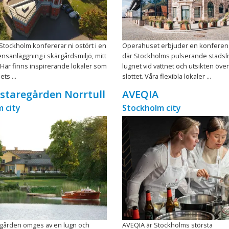
 Stockholm konfererar ni ostört i en
Operahuset erbjuder en konferen
nsanläggning i skärgårdsmiljö, mitt
där Stockholms pulserande stadsli
 Här finns inspirerande lokaler som
lugnet vid vattnet och utsikten öve
ts ...
slottet. Våra flexibla lokaler ...
staregården Norrtull
AVEQIA
 city
Stockholm city
egården omges av en lugn och
AVEQIA är Stockholms största