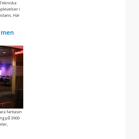
 Tekniska
plevelser i
nstans. Här
olmen
ara fantasin
ing på 3900
eter,