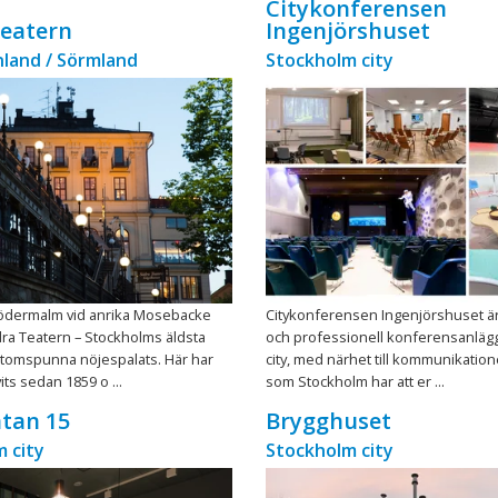
Citykonferensen
Teatern
Ingenjörshuset
land / Sörmland
Stockholm city
 Södermalm vid anrika Mosebacke
Citykonferensen Ingenjörshuset 
dra Teatern – Stockholms äldsta
och professionell konferensanläggn
tomspunna nöjespalats. Här har
city, med närhet till kommunikatione
vits sedan 1859 o ...
som Stockholm har att er ...
tan 15
Brygghuset
 city
Stockholm city