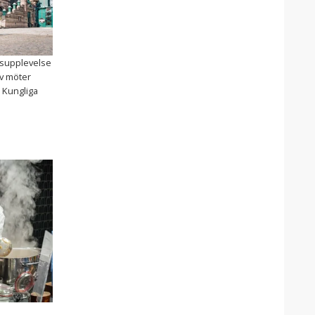
supplevelse
v möter
r Kungliga