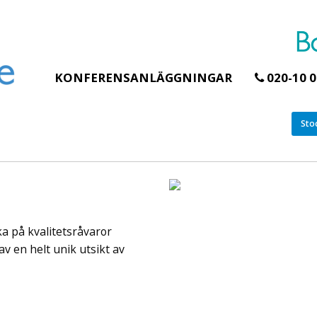
KONFERENSANLÄGGNINGAR
020-10 0
Sto
Erbjudande från Åhus Seaside
Erbjudande från Gråb
Hela Gråbogårde
SPA & Konferens
teamet – glampin
Åhus Seaside Take
skogen ingår
Over erbjudande
ka på kvalitetsråvaror
Samla teamet för två
Ta över ett helt hotell. På
konferensdagar med
stranden i Åhus. För grupper
av en helt unik utsikt av
övernattning i privat s
erbjuder vi en full abonnering
skogsmiljö, endast 30
av Åhus Seaside SPA &
minuter från Göteborg
Konferens. Under er vistelse är
bokar vårt konferensp
hela hotellet ert ...