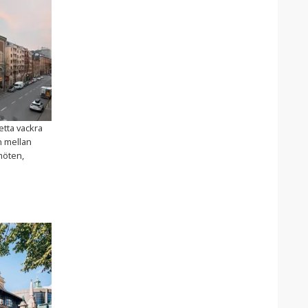
etta vackra
n mellan
möten,