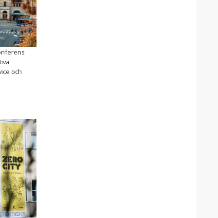
konferens
tiva
vice och