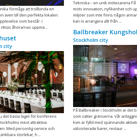
Tekniska – en unik mötesarena På
nika förmåga att trollbinda en
möts innovation, nyfikenhet och up
en även till den perfekta lokalen.
miljöer som inte finns någon anna
pplevelse som består. I
kan ni arrangera allt från ...
riktas åhörarnas uppmä ...
Ballbreaker Kungsh
huset
Stockholm city
 city
På Ballbreaker i Stockholm är det b
u det bästa läget för konferens
som sätter gränserna. Vår anläggn
Stockholms mest attraktiva
kvm är fylld med spännande aktivit
en. Med personlig service och
välsorterade barer, restaur ...
 tänkbara storlekar, h ...