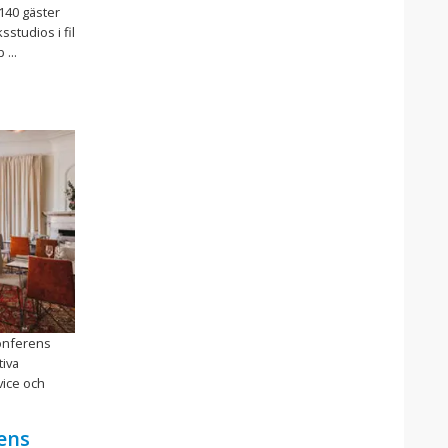
140 gäster
sstudios i fil
...
konferens
tiva
vice och
ens