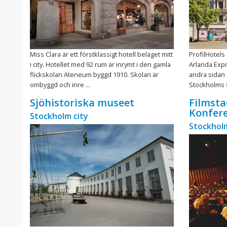
Miss Clara är ett förstklassigt hotell beläget mitt
ProfilHotels
i city. Hotellet med 92 rum är inrymt i den gamla
Arlanda Expr
flickskolan Ateneum byggd 1910. Skolan är
andra sidan 
ombyggd och inre ...
Stockholms s
Sjöhistoriska museet
Filmsta
Konfer
Stockholm city
Stockholm