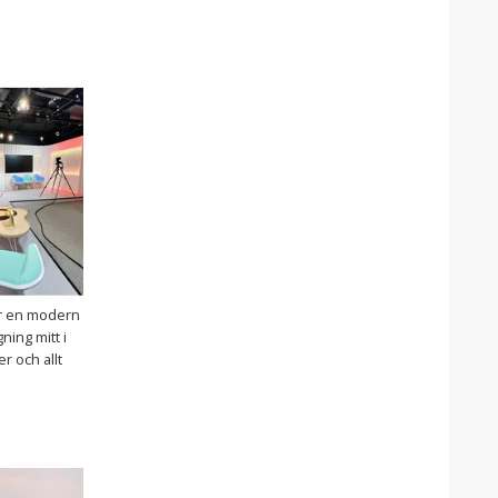
är en modern
ing mitt i
r och allt