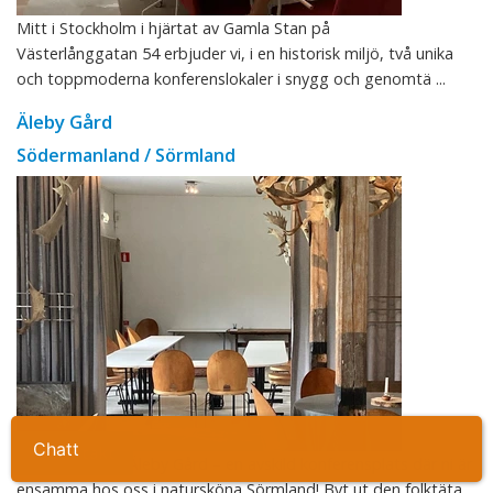
Mitt i Stockholm i hjärtat av Gamla Stan på
Västerlånggatan 54 erbjuder vi, i en historisk miljö, två unika
och toppmoderna konferenslokaler i snygg och genomtä ...
Äleby Gård
Södermanland / Sörmland
Ta kontakt
Välkommen till Äleby Gård – en avskild konferensplats där ni är
ensamma hos oss i natursköna Sörmland! Byt ut den folktäta