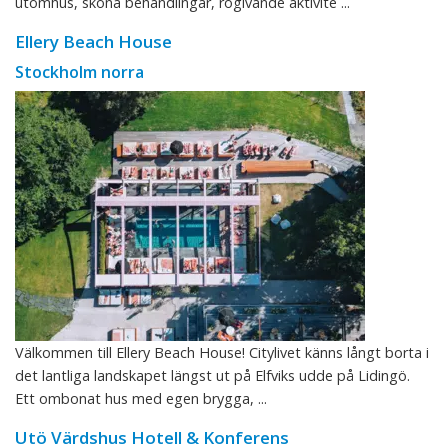
utomhus, sköna behandlingar, rogivande aktivite ...
Ellery Beach House
Stockholm norra
Välkommen till Ellery Beach House! Citylivet känns långt borta i
det lantliga landskapet längst ut på Elfviks udde på Lidingö.
Ett ombonat hus med egen brygga, ...
Utö Värdshus Hotell & Konferens