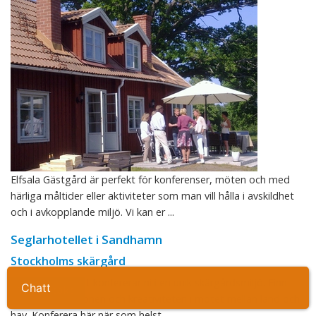
Elfsala Gästgård är perfekt för konferenser, möten och med
härliga måltider eller aktiviteter som man vill hålla i avskildhet
och i avkopplande miljö. Vi kan er ...
Seglarhotellet i Sandhamn
Stockholms skärgård
På Seglarhotellet konfererar ni i en unik skärgårdsmiljö. Finn
Ta kontakt
lugnet, inspirationen och kreativiteten i mötet mellan land och
hav. Konferera här när som helst ...