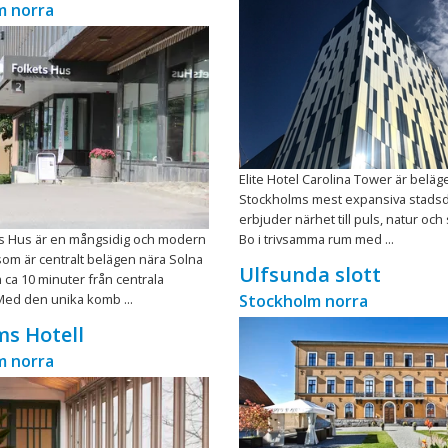
m norra
Elite Hotel Carolina Tower är beläge
Stockholms mest expansiva stadsd
erbjuder närhet till puls, natur och
ts Hus är en mångsidig och modern
Bo i trivsamma rum med ...
om är centralt belägen nära Solna
Ulfsunda slott
ca 10 minuter från centrala
Med den unika komb ...
Stockholm norra
s Hotell
m norra