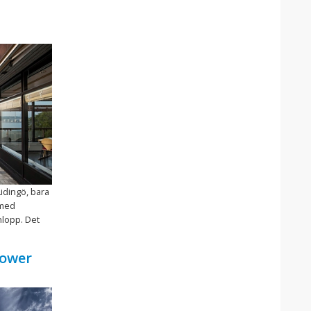
idingö, bara
 med
nlopp. Det
Tower