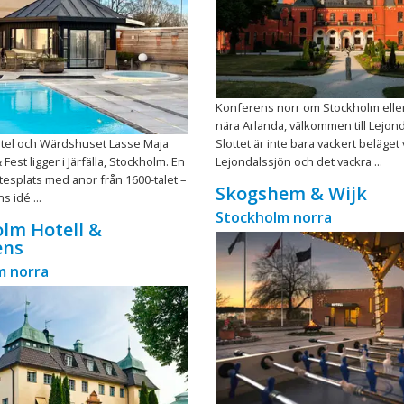
Konferens norr om Stockholm elle
nära Arlanda, välkommen till Lejonda
el och Wärdshuset Lasse Maja
Slottet är inte bara vackert beläget 
est ligger i Järfälla, Stockholm. En
Lejondalssjön och det vackra ...
tesplats med anor från 1600-talet –
Skogshem & Wijk
s idé ...
Stockholm norra
lm Hotell &
ens
m norra