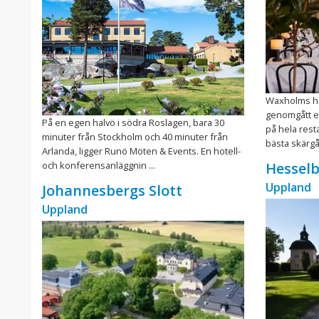
Waxholms ho
genomgått e
På en egen halvö i södra Roslagen, bara 30
på hela rest
minuter från Stockholm och 40 minuter från
bästa skärgå
Arlanda, ligger Runö Möten & Events. En hotell-
och konferensanläggnin ...
Hesselb
Uppland
Johannesbergs Slott
Uppland