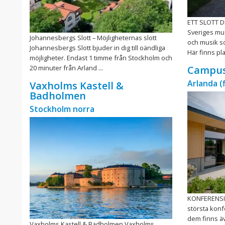
ETT SLOTT D
Sveriges musi
Johannesbergs Slott – Möjligheternas slott
och musik so
Johannesbergs Slott bjuder in dig till oändliga
Här finns plat
möjligheter. Endast 1 timme från Stockholm och
20 minuter från Arland ...
Campus
Arlanda (
Vaxholms Kastell &
Badholmen
Stockholm norra
KONFERENSI 
största konfe
dem finns äv
Vaxholms Kastell & Badholmen Vaxholms