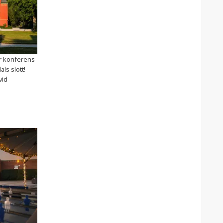
r konferens
ls slott!
vid