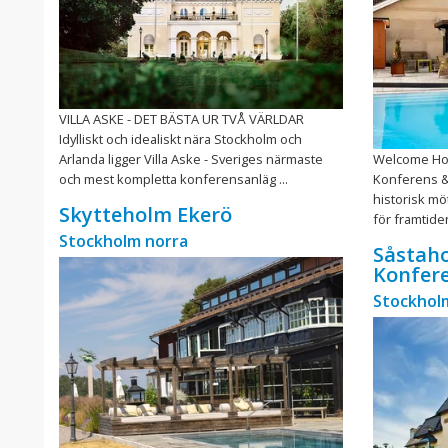
VILLA ASKE - DET BÄSTA UR TVÅ VÄRLDAR
Idylliskt och idealiskt nära Stockholm och
Arlanda ligger Villa Aske - Sveriges närmaste
Welcome Hot
och mest kompletta konferensanläg ...
Konferens & F
historisk mö
Skytteholm Ekerö
för framtiden
Stockholm norra
Såstaho
Konfer
Stockhol