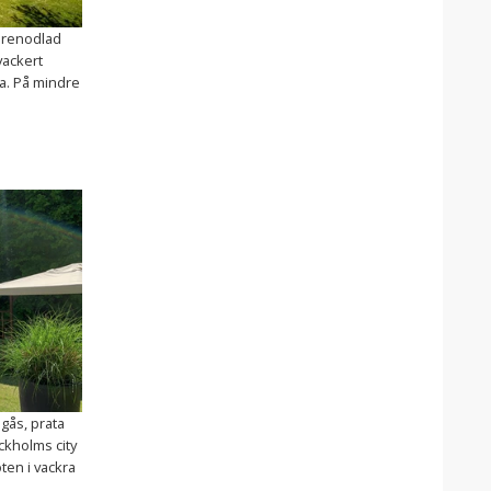
 renodlad
vackert
ta. På mindre
mgås, prata
ockholms city
öten i vackra