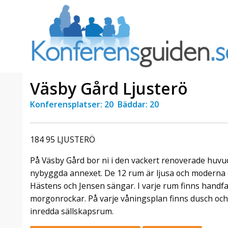
Väsby Gård Ljusterö
Konferensplatser: 20 Bäddar: 20
a Foresta
Erbjudande från Sheraton
Villa
Stockholm Hotel
184 95 LJUSTERÖ
Julerbjudande
mans på
Välkommen att fira in julen
På Väsby Gård bor ni i den vackert renoverade huvu
a – nära
2026 hos oss. Mellan den 23
nybyggda annexet. De 12 rum är ljusa och moderna oc
an av att
november och 19 december
Hästens och Jensen sängar. I varje rum finns handf
et här är
förvandlar vi våra lokaler till en
morgonrockar. På varje våningsplan finns dusch och
faktiskt
stämningsfull mötesplats där
hantverk, tradi ...
inredda sällskapsrum.