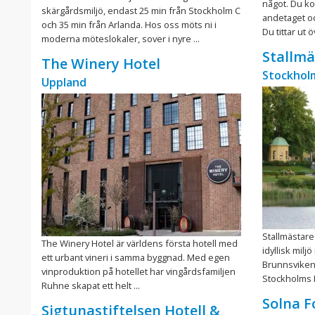
något. Du ko
skärgårdsmiljö, endast 25 min från Stockholm C
andetaget oc
och 35 min från Arlanda. Hos oss möts ni i
Du tittar ut 
moderna möteslokaler, sover i nyre ...
Stallmä
The Winery Hotel
Stockholm
Uppland
Stallmästar
The Winery Hotel är världens första hotell med
idyllisk mil
ett urbant vineri i samma byggnad. Med egen
Brunnsviken
vinproduktion på hotellet har vingårdsfamiljen
Stockholms N
Ruhne skapat ett helt ...
Solna F
Sigtunastiftelsen Hotell &