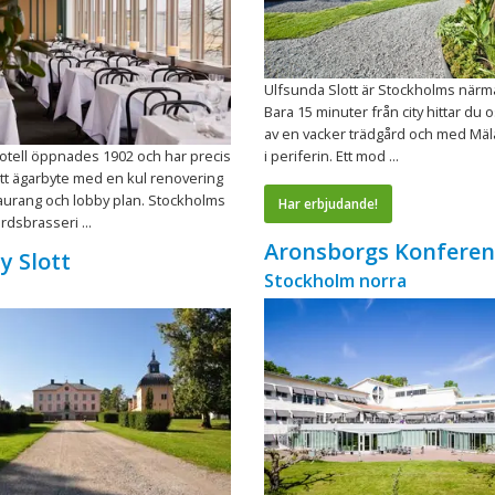
Ulfsunda Slott är Stockholms närma
Bara 15 minuter från city hittar du
av en vacker trädgård och med Mäl
tell öppnades 1902 och har precis
i periferin. Ett mod ...
tt ägarbyte med en kul renovering
aurang och lobby plan. Stockholms
Har erbjudande!
rdsbrasseri ...
Aronsborgs Konferen
y Slott
Stockholm norra