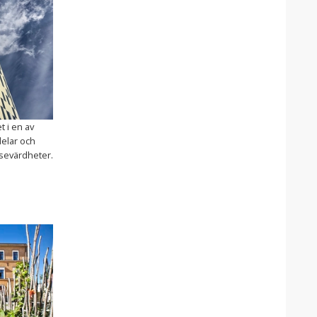
t i en av
elar och
 sevärdheter.