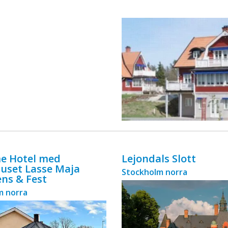
ingår äv ...
e Hotel med
Lejondals Slott
uset Lasse Maja
Stockholm norra
ns & Fest
m norra