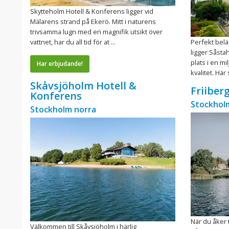
Skytteholm Hotell & Konferens ligger vid
Mälarens strand på Ekerö. Mitt i naturens
trivsamma lugn med en magnifik utsikt över
vattnet, har du all tid för at ...
Perfekt bel
ligger Såsta
plats i en m
Har erbjudande!
kvalitet. Här 
Skåvsjöholm Hotell &
Friiber
Konferens
Stockhol
Stockholm norra
När du åker 
Välkommen till Skåvsjöholm i härlig