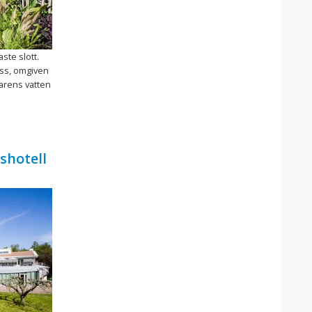
ste slott.
 oss, omgiven
arens vatten
shotell