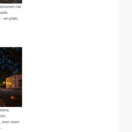
 visionen när
made
 – en plats
romma,
ter,
r, men även
..