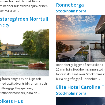
mmer fram och tar det första
Rönneberga
h känner hur axlarna sjunker ner.
över Mälaren ...
Stockholm norra
staregården Norrtull
 city
Rönneberga ligger på natursköna L
20 min från Stockholms innerstad
fantastisk utsikt över Stockholms i
egården omges av en lugn och
blir aldrig trångt på Rönneber ...
jö med utsikt över trädkronorna och
Elite Hotel Carolina 
 i Kungliga Hagaparken,
ationalstadspark, bara en ...
Stockholm norra
olkets Hus