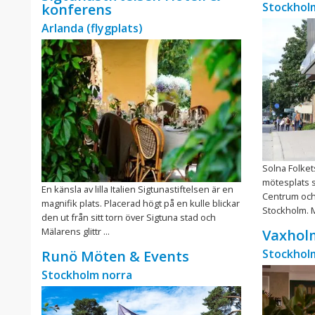
Stockhol
konferens
Arlanda (flygplats)
Solna Folke
mötesplats s
En känsla av lilla Italien Sigtunastiftelsen är en
Centrum och 
magnifik plats. Placerad högt på en kulle blickar
Stockholm. 
den ut från sitt torn över Sigtuna stad och
Mälarens glittr ...
Vaxholm
Stockhol
Runö Möten & Events
Stockholm norra