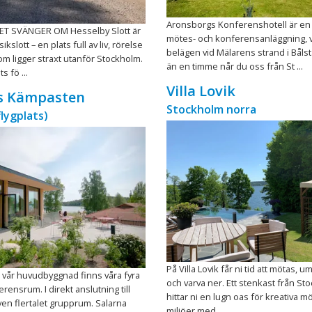
Aronsborgs Konferenshotell är en
ET SVÄNGER OM Hesselby Slott är
mötes- och konferensanläggning, 
kslott – en plats full av liv, rörelse
belägen vid Mälarens strand i Båls
m ligger straxt utanför Stockholm.
än en timme når du oss från St ...
s fö ...
Villa Lovik
 Kämpasten
Stockholm norra
flygplats)
På Villa Lovik får ni tid att mötas, u
vår huvudbyggnad finns våra fyra
och varva ner. Ett stenkast från St
rensrum. I direkt anslutning till
hittar ni en lugn oas för kreativa m
en flertalet grupprum. Salarna
miljöer med ...