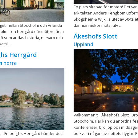
En plats skapad för möten! Det var
arkitekten Anders Tengbom utfor
Skogshem & Wijk i slutet av 50-talet
äget mellan Stockholm och Arlanda
där människor möts, utv ...
holm – en herrgård där möten får ta
Åkeshofs Slott
iljö som andas historia, närvaro och
saml ...
Uppland
ghs Herrgård
m norra
Välkommen till Åkeshofs Slott i B
Stockholm. Här kan du anordna fes
konferenser, bröllop och middaga
till Friiberghs Herrgård händer det
bo kvar i någon av slottets flyglar. F .