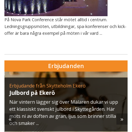
På Nova Park Conference står mötet alltid i centrum.
Ledningsgruppsmöten, utbildningar, spa-konferenser och kick-
offer är bara några exempel på möten i vår vard ...
Erbjudanden
Erbjudande från Skytteholm Ekerö
Julbord på Ekerö
När vintern lägger sig över Mälaren dukar vi upp
ett klassiskt svenskt julbord i Skyttegården. Här
möts ni av doften av gran, ljus som brinner stilla
«
»
och smaker ...