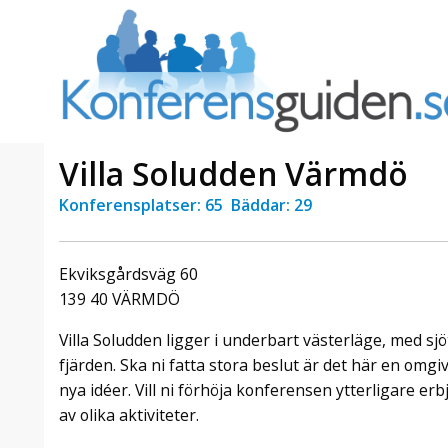
Villa Soludden Värmdö
Konferensplatser: 65 Bäddar: 29
a Foresta
Erbjudande från Sheraton
Villa
Stockholm Hotel
Ekviksgårdsväg 60
Julerbjudande
139 40 VÄRMDÖ
mans på
Välkommen att fira in julen
a – nära
2026 hos oss. Mellan den 23
Villa Soludden ligger i underbart västerläge, med sj
an av att
november och 19 december
fjärden. Ska ni fatta stora beslut är det här en omg
et här är
förvandlar vi våra lokaler till en
nya idéer. Vill ni förhöja konferensen ytterligare erb
faktiskt
stämningsfull mötesplats där
hantverk, tradi ...
av olika aktiviteter.