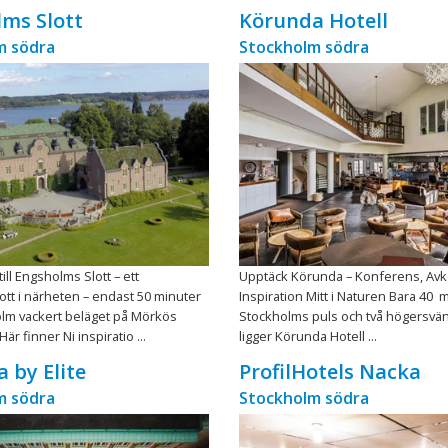
ms Slott
Körunda Hotell
m södra
Stockholm södra
ll Engsholms Slott – ett
Upptäck Körunda – Konferens, Avk
tt i närheten – endast 50 minuter
Inspiration Mitt i Naturen Bara 40 
olm vackert beläget på Mörkös
Stockholms puls och två högersvän
är finner Ni inspiratio ...
ligger Körunda Hotell ...
a by Elite
ProfilHotels Nacka
m södra
Stockholm södra