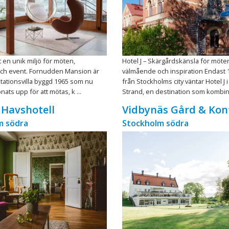
t en unik miljö för möten,
Hotel J – Skärgårdskänsla för möte
ch event. Fornudden Mansion är
välmående och inspiration Endast 
tationsvilla byggd 1965 som nu
från Stockholms city väntar Hotel J 
ats upp för att mötas, k ...
Strand, en destination som kombine
Havshotell
Vidbynäs Gård & Kon
m södra
Stockholm södra