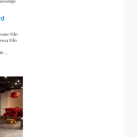
rensmiljö
rd
nuter från
tresa från
- ...