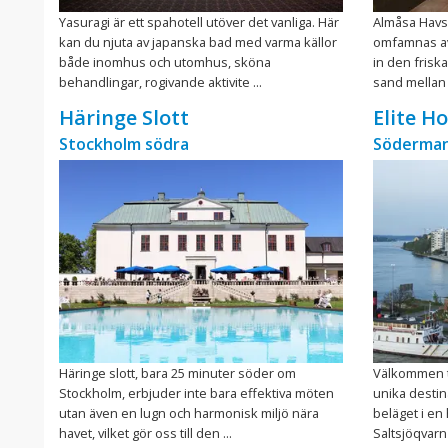
Yasuragi är ett spahotell utöver det vanliga. Här
Almåsa Havsh
kan du njuta av japanska bad med varma källor
omfamnas av
både inomhus och utomhus, sköna
in den frisk
behandlingar, rogivande aktivite ...
sand mellan t
Häringe Slott
Elite H
Stockholm södra
Söderman
Häringe slott, bara 25 minuter söder om
Välkommen ti
Stockholm, erbjuder inte bara effektiva möten
unika destina
utan även en lugn och harmonisk miljö nära
beläget i en
havet, vilket gör oss till den ...
Saltsjöqvarn