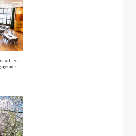
er och era
ngagerade
..