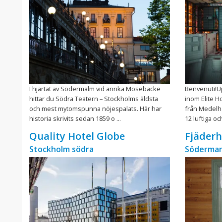
I hjärtat av Södermalm vid anrika Mosebacke
Benvenuti!Up
hittar du Södra Teatern – Stockholms äldsta
inom Elite H
och mest mytomspunna nöjespalats. Här har
från Medelha
historia skrivits sedan 1859 o ...
12 luftiga och
Quality Hotel Globe
Fjäder
Stockholm södra
Söderman