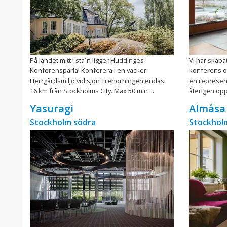
På landet mitt i sta´n ligger Huddinges
Vi har skapa
Konferenspärla! Konferera i en vacker
konferens o
Herrgårdsmiljö vid sjön Trehörningen endast
en represen
16 km från Stockholms City. Max 50 min ...
återigen öppn
Yasuragi
Almåsa 
Stockholm södra
Stockhol