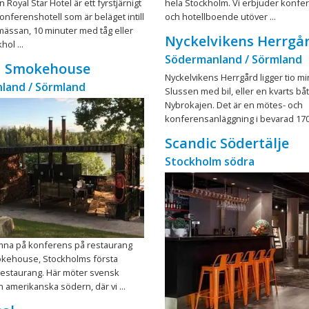
Royal Star Hotel är ett fyrstjärnigt
hela Stockholm. Vi erbjuder konfe
konferenshotell som är beläget intill
och hotellboende utöver ...
ässan, 10 minuter med tåg eller
Nyckelvikens Herrgå
hol ...
Södermanland / Sörmland
d Smokehouse
Nyckelvikens Herrgård ligger tio mi
land / Sörmland
Slussen med bil, eller en kvarts bå
Nybrokajen. Det är en mötes- och
konferensanläggning i bevarad 1700
Scandic Södertälje
Stockholm södra
mna på konferens på restaurang
kehouse, Stockholms första
Restaurang. Här möter svensk
 amerikanska södern, där vi ...