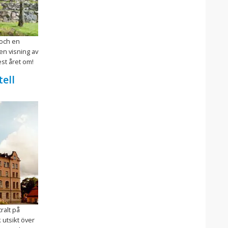
 och en
en visning av
est året om!
ell
ralt på
utsikt över