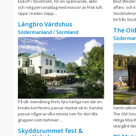
kickoff i Stockholm, för en spännande, aktiv
Best Western 
och rolig personaldag med massor av frisk luft.
affärs- och 
Uppe i träden släpp ...
Stockholmsm
bil från Stock
Långbro Värdshus
The Ol
Södermanland / Sörmland
Söderman
På vår övervåning finns fyra härliga rum där en
kreativ konferens passar mycket väl in. Kanske
Varmt välko
passar något av våra minsta rum för den lilla
The Old Smo
gruppen som behöver ...
riktiga bbq-
skärgård den
Skyddsrummet fest &