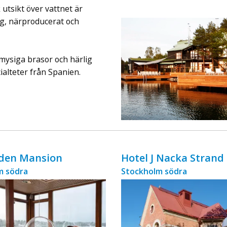
ingår äv ...
utsikt över vattnet är
ugg, närproducerat och
mysiga brasor och härlig
ialteter från Spanien.
den Mansion
Hotel J Nacka Strand
m södra
Stockholm södra