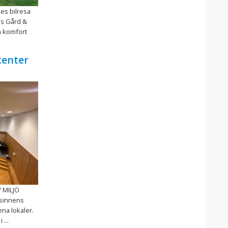
mes bilresa
äs Gård &
h komfort
center
 MILJÖ
 sinnens
na lokaler.
...