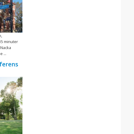
n,
15 minuter
i Nacka
 ...
ferens