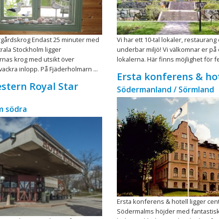
ärgårdskrog Endast 25 minuter med
Vi har ett 10-tal lokaler, restaurang
trala Stockholm ligger
underbar miljö! Vi välkomnar er på 
rnas krog med utsikt över
lokalerna. Här finns möjlighet för f
ackra inlopp. På Fjäderholmarn ...
Ersta konferens & hot
stern Royal Star
Södermanland / Sörmland
m södra
Ersta konferens & hotell ligger cent
Södermalms höjder med fantastisk 