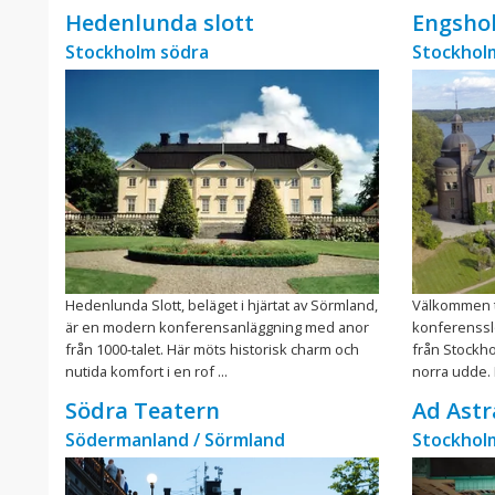
Hedenlunda slott
Engshol
Stockholm södra
Stockhol
Hedenlunda Slott, beläget i hjärtat av Sörmland,
Välkommen ti
är en modern konferensanläggning med anor
konferensslo
från 1000-talet. Här möts historisk charm och
från Stockh
nutida komfort i en rof ...
norra udde. H
Södra Teatern
Ad Astr
Södermanland / Sörmland
Stockhol