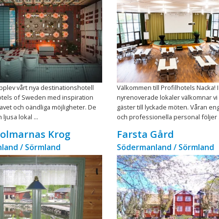
plev vårt nya destinationshotell
Välkommen till Profilhotels Nacka! I
otels of Sweden med inspiration
nyrenoverade lokaler välkomnar vi 
vet och oändliga möjligheter. De
gäster till lyckade möten. Våran e
 ljusa lokal ...
och professionella personal följer .
holmarnas Krog
Farsta Gård
land / Sörmland
Södermanland / Sörmland