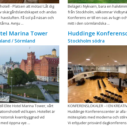
otell - Platsen att mötas! Låt dig
Beläget i Nykvarn, bara en halvtim
 skärgårdslandskapet och andas
från Stockholm, välkomnar Vidbyn
a havsluften. Få sol på näsan och
Konferens er till en oas av lugn oc
årna. Avnju ...
mitt i den sörmländska ...
otel Marina Tower
Huddinge Konferens
land / Sörmland
Stockholm södra
ll Elite Hotel Marina Tower, vårt
KONFERENSLOKALER – I EN KREATIV
tionshotell vid kajen. Hotellet är
Huddinge Konferenscenter är alla
 historisk kvarnbyggnad vid
mötesplats med moderna och stilre
 med öppna vye ...
Vi erbjuder prisvärd dagkonferens i 