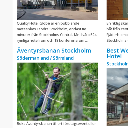
Quality Hotel Globe är en bubblande
En riktig sk
mötesplats i södra Stockholm, endast tio
båt från cen
minuter från Stockholms Central. Med våra 524
Fjäderholma
rymliga hotellrum och 18 konferensrum ...
Stockholms v
Äventyrsbanan Stockholm
Best We
Hotel
Södermanland / Sörmland
Stockhol
Boka Äventyrsbanan till ert företagsevent eller