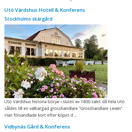
Utö Värdshus Hotell & Konferens
Stockholms skärgård
Utö Värdshus historia börjar i slutet av 1800-talet då hela Utö
såldes till en välbärgad grosshandlare ”Grosshandlare Lewin”.
Han förvandlade kort efter köpet d ...
Vidbynäs Gård & Konferens