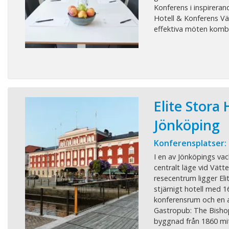
Konferens i inspirera
Hotell & Konferens Vä
effektiva möten kombin
Elite Stora 
Jönköping
Konferensplatser:
I en av Jönköpings va
centralt läge vid Vätt
resecentrum ligger Elit
stjärnigt hotell med 
konferensrum och en a
Gastropub: The Bishop
byggnad från 1860 mitt i 