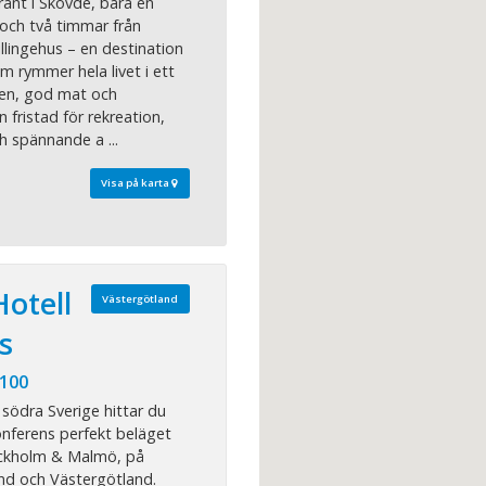
rant i Skövde, bara en
och två timmar från
llingehus – en destination
m rymmer hela livet i ett
en, god mat och
 fristad för rekreation,
h spännande a ...
Visa på karta
otell
Västergötland
s
 100
 södra Sverige hittar du
nferens perfekt beläget
ockholm & Malmö, på
nd och Västergötland.