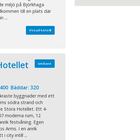
nde miljö på Björkhaga
lkommen till en plats där
 ...
Visa på karta
Hotellet
Småland
 400 Bäddar: 320
ckraste byggnader med ett
erns södra strand och
e Stora Hotellet. Ett 4-
167 moderna rum, 12
nrik festvåning. Egen
s Arms. I en anrik
city intill ...