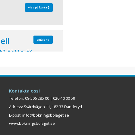
Visa på karta
ell
Småland
60 Bäddar: 53
nika matupplevelser på
järtat av Gränna. Ett hotell
ing med personlig värme
are som bla varit finalist i
tlagning. Här komponeras
Kontakta oss!
da rätter av högsta
s ...
Telefon: 08-506 285 00 | 020-10 00 59
Adress: Svärdvägen 11, 182 33 Danderyd
Visa på karta
E-post:
info@bokningsbolaget.se
www.bokningsbolaget.se