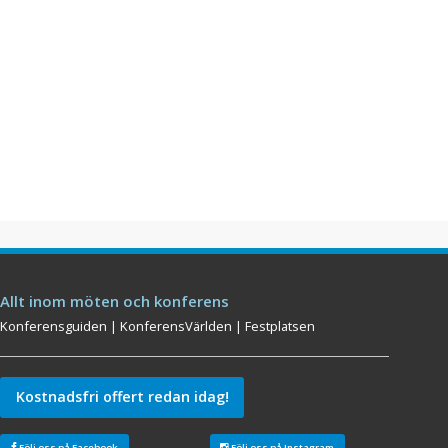
Allt inom möten och konferens
Konferensguiden
|
KonferensVärlden
|
Festplatsen
Kostnadsfri offert redan idag!
Följ oss på Facebook
Följ oss på Instagram