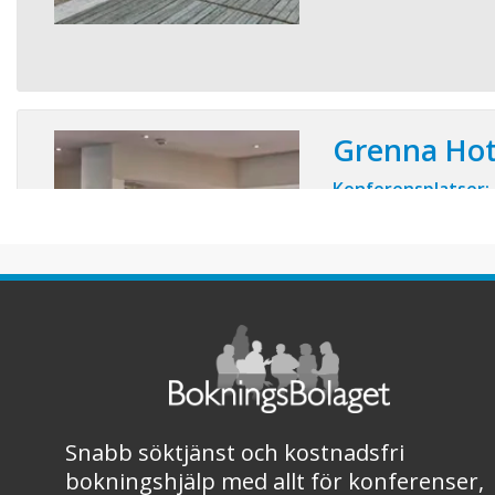
Grenna Hot
Konferensplatser: 
Härlig atmosfär och u
Grenna Hotell, mitt i h
och konferensanläggn
och en Kökschef och äg
Årets Kock - SM i ma
menyer och minnesvär
kvalitet medans ni foku
Snabb söktjänst och kostnadsfri
bokningshjälp med allt för konferenser,