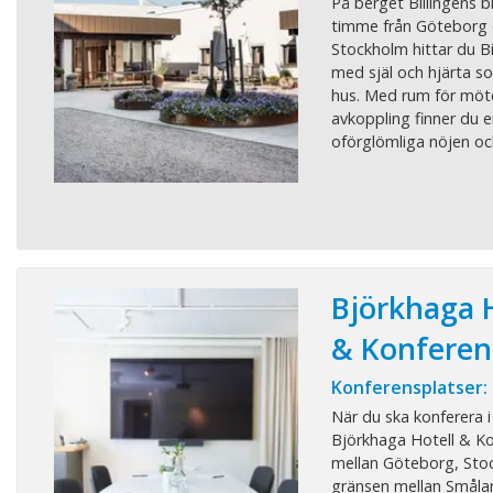
På berget Billingens b
timme från Göteborg 
Stockholm hittar du Bi
med själ och hjärta so
hus. Med rum för möt
avkoppling finner du en
oförglömliga nöjen oc
Björkhaga H
& Konferen
Konferensplatser:
När du ska konferera i
Björkhaga Hotell & Ko
mellan Göteborg, St
gränsen mellan Småla