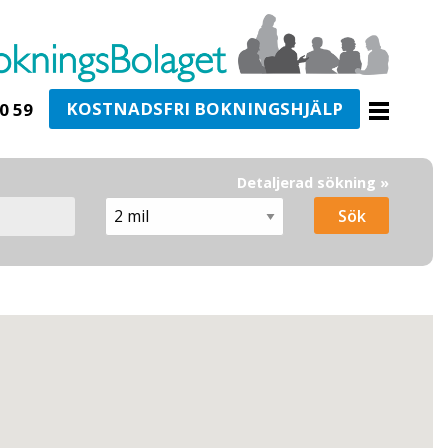
KOSTNADSFRI BOKNINGSHJÄLP
0 59
Detaljerad sökning »