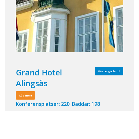
Grand Hotel
Västergötland
Alingsås
Läs mer!
Konferensplatser: 220 Bäddar: 198
I det över 100 år gamla hotellet som är
varsamt renoverat, konfererar du under
kristallkronorna i några av Västsveriges
vackraste konferensvåningar. Mitt i Västra