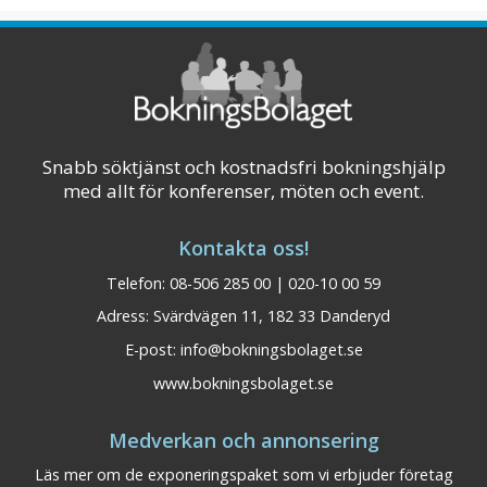
Götalandsregionen nära E20, SJ
snabbtågstation och Landvetter flygplats
ligger mysiga Kaféstaden Alingsås. Hotellet
ligger i hjärtat av s ...
Visa på karta
Snabb söktjänst och kostnadsfri bokningshjälp
med allt för konferenser, möten och event.
Kontakta oss!
Telefon: 08-506 285 00 | 020-10 00 59
Adress: Svärdvägen 11, 182 33 Danderyd
E-post:
info@bokningsbolaget.se
www.bokningsbolaget.se
Medverkan och annonsering
Läs mer om de exponeringspaket som vi erbjuder företag