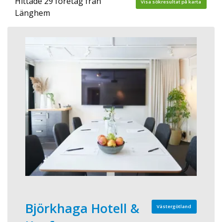
Hittade 29 företag från
Visa sökresultat på karta
Länghem
Björkhaga Hotell &
Västergötland