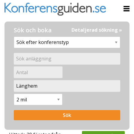
Sök och boka
Detaljerad sökning »