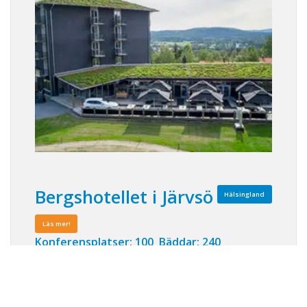
Bergshotellet i Järvsö
Hälsingland
Läs mer!
Konferensplatser: 100 Bäddar: 240
Hos oss är valmöjligheterna lika vidsträckta
som bergen och vi ser till att skapa den
perfekta aktiva konferensen för er! Vi ligger