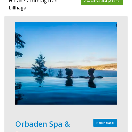
Hittade 7 företag från
Visa sökresultat på karta
Lillhaga
Orbaden Spa &
Hälsingland