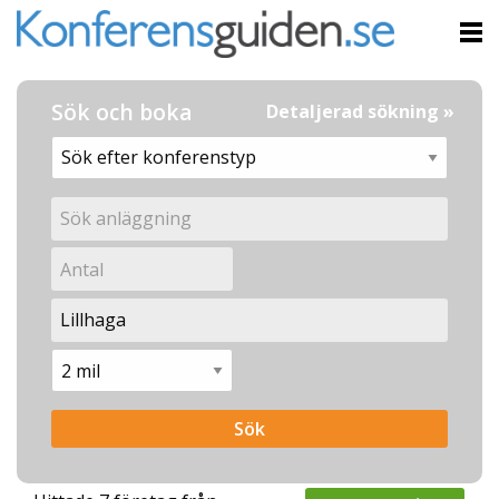
Sök och boka
Detaljerad sökning »