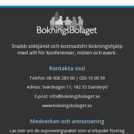
mitt i pisten med närhet till skidåkning eller
cykling för alla. En kilometer från den mysiga
byn och tågstationen och bara några meter
från Vildriket. 1,5 timme från G ...
Visa på karta
Snabb söktjänst och kostnadsfri bokningshjälp
med allt för konferenser, möten och event.
Kontakta oss!
Telefon: 08-506 285 00 | 020-10 00 59
Adress: Svärdvägen 11, 182 33 Danderyd
E-post:
info@bokningsbolaget.se
www.bokningsbolaget.se
Medverkan och annonsering
Läs mer om de exponeringspaket som vi erbjuder företag