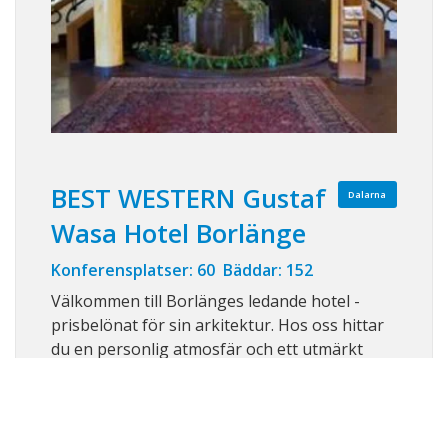
BEST WESTERN Gustaf
Dalarna
Wasa Hotel Borlänge
Konferensplatser: 60 Bäddar: 152
Välkommen till Borlänges ledande hotel -
prisbelönat för sin arkitektur. Hos oss hittar
du en personlig atmosfär och ett utmärkt
kök.Vi kan erbjuda flera olika storlekar på
våra mötesrum. Från större föreläsningssal
till styrelsemötesrum.