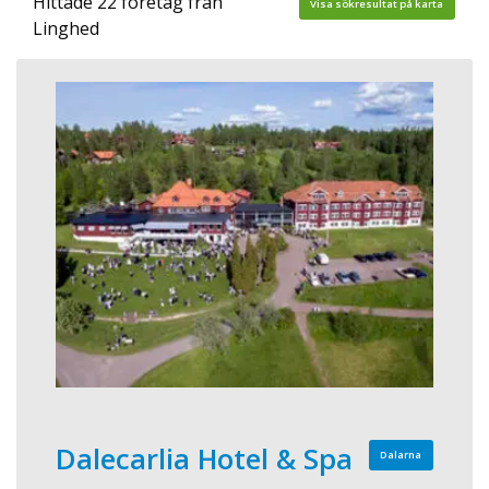
Hittade 22 företag från
Visa sökresultat på karta
Linghed
Dalecarlia Hotel & Spa
Dalarna