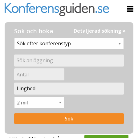
Sök och boka
Detaljerad sökning »