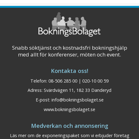
Visa på karta
Snabb söktjänst och kostnadsfri bokningshjälp
med allt för konferenser, möten och event.
Kontakta oss!
Telefon: 08-506 285 00 | 020-10 00 59
Adress: Svärdvägen 11, 182 33 Danderyd
E-post:
info@bokningsbolaget.se
www.bokningsbolaget.se
Medverkan och annonsering
BEST WESTERN Hotell
Dalarna
Läs mer om de exponeringspaket som vi erbjuder företag