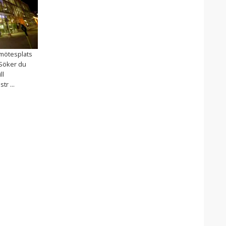
 mötesplats
 Söker du
ll
r ...