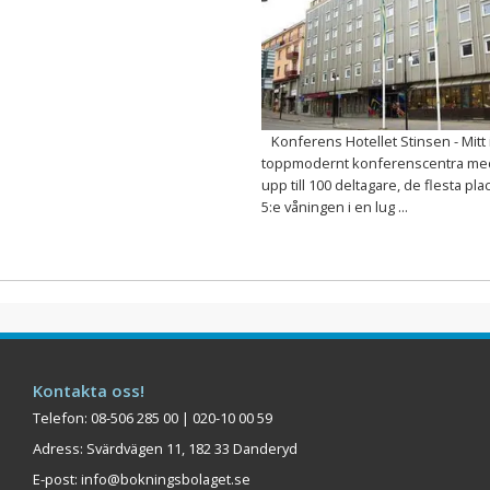
Konferens Hotellet Stinsen - Mitt i 
toppmodernt konferenscentra med
upp till 100 deltagare, de flesta pl
5:e våningen i en lug ...
Kontakta oss!
Telefon: 08-506 285 00 | 020-10 00 59
Adress: Svärdvägen 11, 182 33 Danderyd
E-post:
info@bokningsbolaget.se