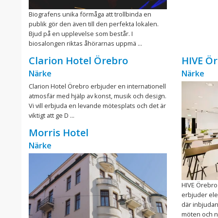
Biografens unika förmåga att trollbinda en
publik gör den även till den perfekta lokalen.
Bjud på en upplevelse som består. I
biosalongen riktas åhörarnas uppmä ...
Clarion Hotel Örebro
HIVE Ör
Närke
Närke
Clarion Hotel Örebro erbjuder en internationell
atmosfär med hjälp av konst, musik och design.
Vi vill erbjuda en levande mötesplats och det är
viktigt att ge D ...
Morris Hotel
Närke
HIVE Örebro 
erbjuder ele
där inbjuda
möten och nat