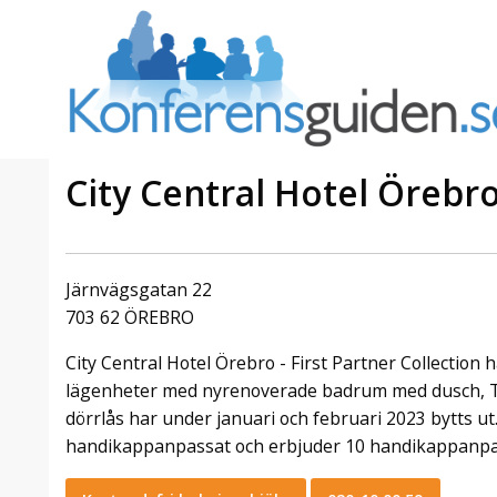
City Central Hotel Örebr
a Foresta
Erbjudande från Sheraton
Villa
Stockholm Hotel
Järnvägsgatan 22
Julerbjudande
703 62 ÖREBRO
mans på
Välkommen att fira in julen
City Central Hotel Örebro - First Partner Collectio
a – nära
2026 hos oss. Mellan den 23
an av att
november och 19 december
lägenheter med nyrenoverade badrum med dusch, TV 
et här är
förvandlar vi våra lokaler till en
dörrlås har under januari och februari 2023 bytts ut.
faktiskt
stämningsfull mötesplats där
handikappanpassat och erbjuder 10 handikappanp
hantverk, tradi ...