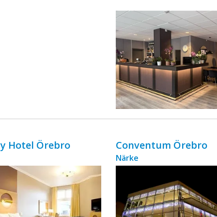
ingår äv ...
ity Hotel Örebro
Conventum Örebro
Närke