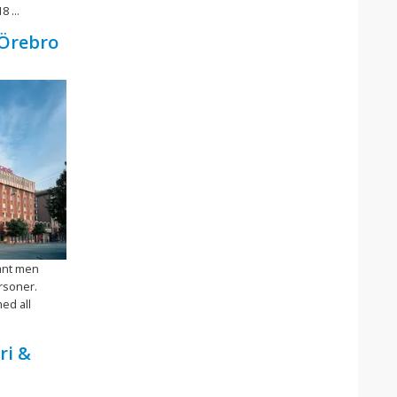
8 ...
 Örebro
gant men
ersoner.
med all
ri &