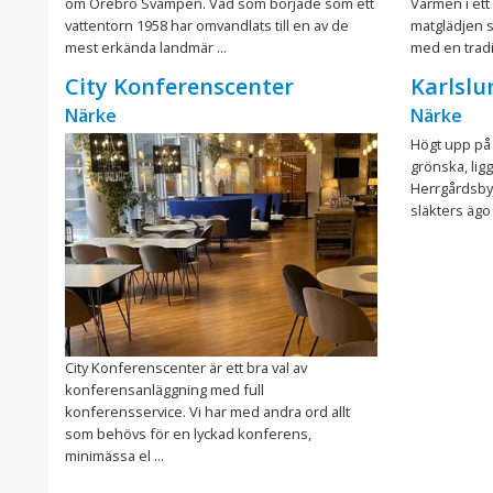
om Örebro Svampen. Vad som började som ett
Värmen i ett
vattentorn 1958 har omvandlats till en av de
matglädjen 
mest erkända landmär ...
med en tradit
City Konferenscenter
Karlslu
Närke
Närke
Högt upp på 
grönska, lig
Herrgårdsbyg
släkters ägo 
City Konferenscenter är ett bra val av
konferensanläggning med full
konferensservice. Vi har med andra ord allt
som behövs för en lyckad konferens,
minimässa el ...