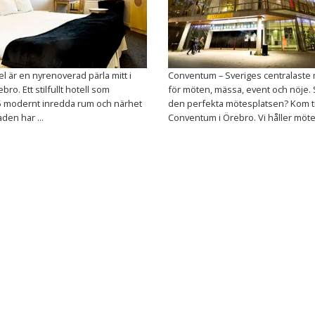
tel är en nyrenoverad pärla mitt i
Conventum – Sveriges centralaste
ebro. Ett stilfullt hotell som
för möten, mässa, event och nöje.
5 modernt inredda rum och närhet
den perfekta mötesplatsen? Kom ti
taden har ...
Conventum i Örebro. Vi håller mötest