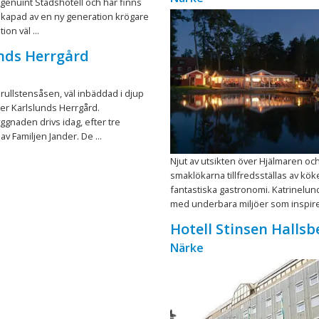
 genuint Stadshotell och här finns
skapad av en ny generation krögare
ion väl ...
nds Herrgård
rullstensåsen, väl inbäddad i djup
ger Karlslunds Herrgård.
gnaden drivs idag, efter tre
av Familjen Jander. De ...
Njut av utsikten över Hjälmaren och
smaklökarna tillfredsställas av kök
fantastiska gastronomi. Katrinelund
med underbara miljöer som inspire 
Hotell Stinsen Hallsb
Närke