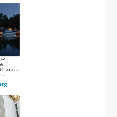
 låt
ets
 är en plats
...
erg