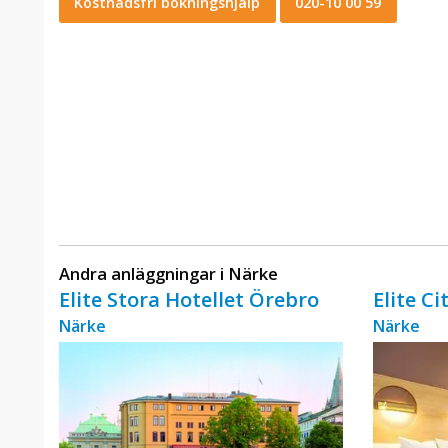
Kostnadsfri bokningshjälp
020-10 00 59
Andra anläggningar i Närke
Elite Stora Hotellet Örebro
Elite C
Närke
Närke