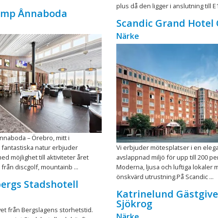
plus då den ligger i anslutning till E1
Camp Ånnaboda
Scandic Grand Hotel
Närke
nnaboda – Örebro, mitt i
fantastiska natur erbjuder
Vi erbjuder mötesplatser i en ele
 möjlighet till aktiviteter året
avslappnad miljö för upp till 200 p
 från discgolf, mountainb ...
Moderna, ljusa och luftiga lokaler 
önskvärd utrustning.På Scandic ...
ergs Stadshotell
Katrinelund Gästgive
Sjökrog
vet från Bergslagens storhetstid.
Närke